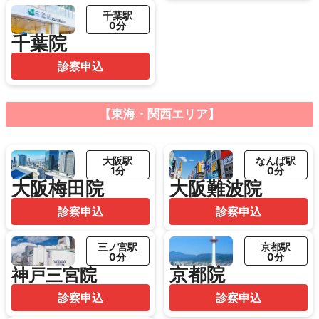
千葉駅
0分
千葉院
診察申込
【東海・関西エリア】
大阪駅
なんば駅
1分
0分
大阪梅田院
大阪難波院
診察申込
診察申込
三ノ宮駅
京都駅
0分
0分
京都院
神戸三宮院
診察申込
診察申込