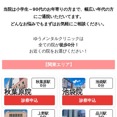
当院は小学生～90代のお年寄りの方まで、幅広い年代の方
にご通院いただいてます。
どんなお悩みでもまずはお気軽にご相談ください。
ゆうメンタルクリニックは
全ての院が
徒歩0分！
お近くの院をお選びください！
【関東エリア】
秋葉原駅
池袋駅
0分
0分
秋葉原院
池袋院
診察申込
診察申込
上野駅
品川駅
0分
2分