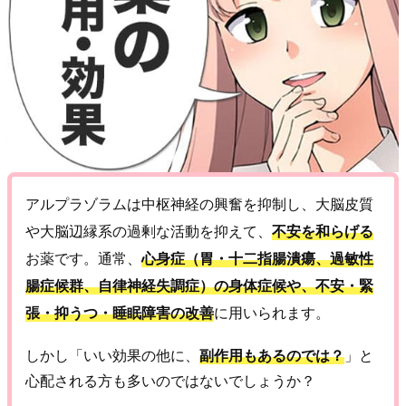
アルプラゾラムは中枢神経の興奮を抑制し、大脳皮質
や大脳辺縁系の過剰な活動を抑えて、
不安を和らげる
お薬です。通常、
心身症（胃・十二指腸潰瘍、過敏性
腸症候群、自律神経失調症）の身体症候や、不安・緊
張・抑うつ・睡眠障害の改善
に用いられます。
しかし「いい効果の他に、
副作用もあるのでは？
」と
心配される方も多いのではないでしょうか？