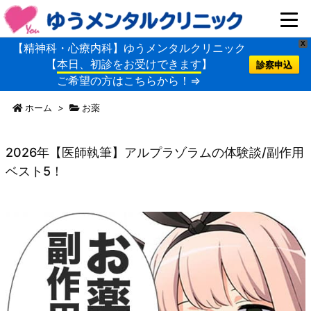
X
【精神科・心療内科】ゆうメンタルクリニック
【
本日、初診をお受けできます
】
診察申込
ご希望の方はこちらから！⇒
ホーム
>
お薬
2026年【医師執筆】アルプラゾラムの体験談/副作用
ベスト5！