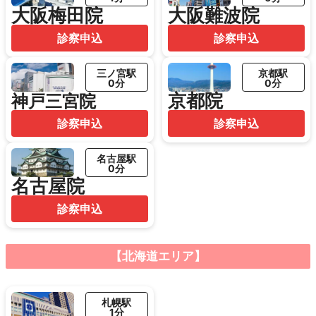
大阪梅田院
大阪難波院
診察申込
診察申込
三ノ宮駅
京都駅
0分
0分
京都院
神戸三宮院
診察申込
診察申込
名古屋駅
0分
名古屋院
診察申込
【北海道エリア】
札幌駅
1分