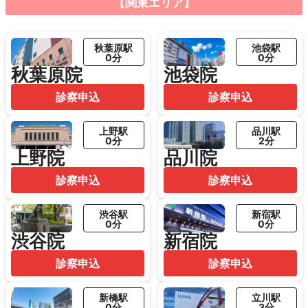
【関東エリア】
秋葉原駅
池袋駅
0分
0分
秋葉原院
池袋院
診察申込
診察申込
上野駅
品川駅
0分
2分
上野院
品川院
診察申込
診察申込
渋谷駅
新宿駅
0分
0分
渋谷院
新宿院
診察申込
診察申込
新橋駅
立川駅
0分
3分