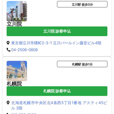
立川駅 徒歩3分
立川院
立川院 診察申込
東京都立川市曙町2-3-1 立川パールイン藤堂ビル4階
04-2506-0808
札幌駅 徒歩1分
札幌院
札幌院 診察申込
北海道札幌市中央区北4条西5丁目1番地 アスティ45ビ
ル 3階