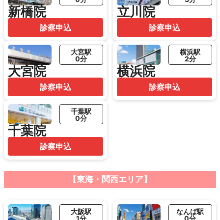
新橋院
立川院
診察申込
診察申込
大宮駅
横浜駅
0分
2分
大宮院
横浜院
診察申込
診察申込
千葉駅
0分
千葉院
診察申込
【東海・関西エリア】
大阪駅
なんば駅
1分
0分