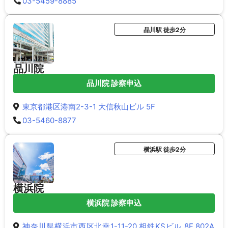
03-5459-8885
品川駅 徒歩2分
品川院
品川院 診察申込
東京都港区港南2-3-1 大信秋山ビル 5F
03-5460-8877
横浜駅 徒歩2分
横浜院
横浜院 診察申込
神奈川県横浜市西区北幸1-11-20 相鉄KSビル 8F 802A