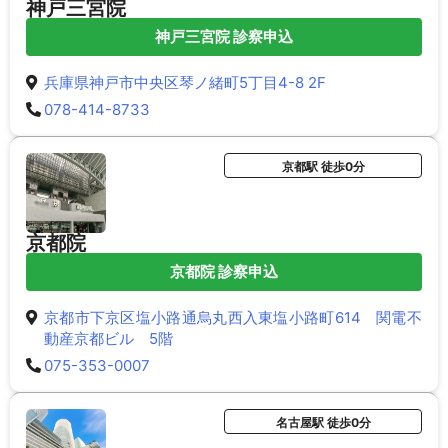
神戸三宮院
神戸三宮院 診察申込
兵庫県神戸市中央区琴ノ緒町5丁目4-8 2F
078-414-8733
京都駅 徒歩0分
京都院
京都院 診察申込
京都市下京区塩小路通烏丸西入東塩小路町614 関電不
動産京都ビル 5階
075-353-0007
名古屋駅 徒歩0分