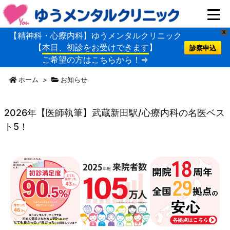
X
【精神科・心療内科】ゆうメンタルクリニック
【
本日、初診をお受けできます
】
診察申込
ご希望の方はこちらから！⇒
ホーム
>
お知らせ
2026年【医師執筆】武蔵新田駅/心療内科の名医ベス
ト5！