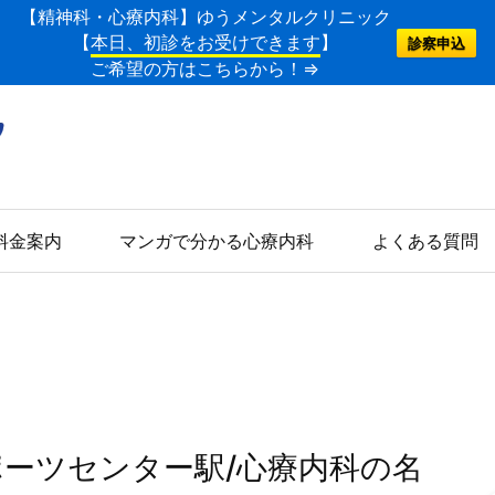
【精神科・心療内科】ゆうメンタルクリニック
【
本日、初診をお受けできます
】
診察申込
ご希望の方はこちらから！⇒
料金案内
マンガで分かる心療内科
よくある質問
ポーツセンター駅/心療内科の名