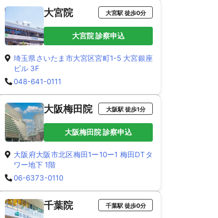
大宮院
大宮駅 徒歩0分
大宮院 診察申込
埼玉県さいたま市大宮区宮町1-5 大宮銀座
ビル 3F
048-641-0111
大阪梅田院
大阪駅 徒歩1分
大阪梅田院 診察申込
大阪府大阪市北区梅田1ー10ー1 梅田DTタ
ワー地下 1階
06-6373-0110
千葉院
千葉駅 徒歩0分