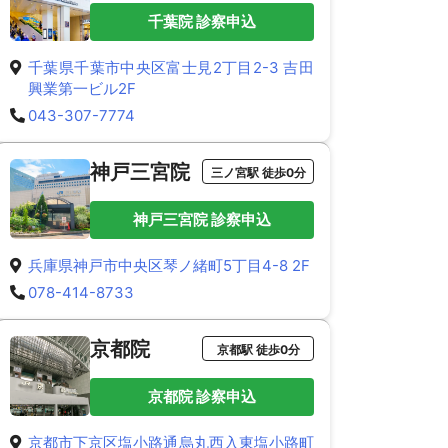
千葉院 診察申込
千葉県千葉市中央区富士見2丁目2-3 吉田
興業第一ビル2F
043-307-7774
神戸三宮院
三ノ宮駅 徒歩0分
神戸三宮院 診察申込
兵庫県神戸市中央区琴ノ緒町5丁目4-8 2F
078-414-8733
京都院
京都駅 徒歩0分
京都院 診察申込
京都市下京区塩小路通烏丸西入東塩小路町