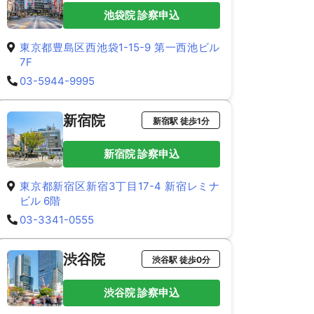
池袋院 診察申込
東京都豊島区西池袋1-15-9 第一西池ビル
7F
03-5944-9995
新宿院
新宿駅 徒歩1分
新宿院 診察申込
東京都新宿区新宿3丁目17-4 新宿レミナ
ビル 6階
03-3341-0555
渋谷院
渋谷駅 徒歩0分
渋谷院 診察申込