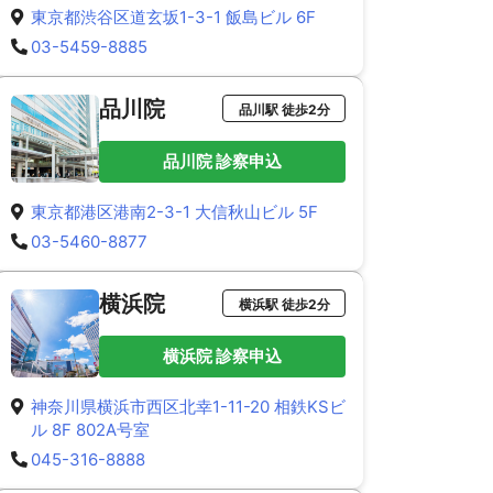
東京都渋谷区道玄坂1-3-1 飯島ビル 6F
03-5459-8885
品川院
品川駅 徒歩2分
品川院 診察申込
東京都港区港南2-3-1 大信秋山ビル 5F
03-5460-8877
横浜院
横浜駅 徒歩2分
横浜院 診察申込
神奈川県横浜市西区北幸1-11-20 相鉄KSビ
ル 8F 802A号室
045-316-8888