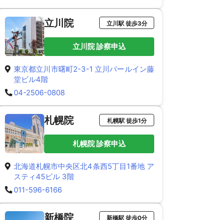
立川院
立川駅 徒歩3分
立川院 診察申込
東京都立川市曙町2-3-1 立川パールイン藤
堂ビル4階
04-2506-0808
札幌院
札幌駅 徒歩1分
札幌院 診察申込
北海道札幌市中央区北4条西5丁目1番地 ア
スティ45ビル 3階
011-596-6166
新橋院
新橋駅 徒歩0分