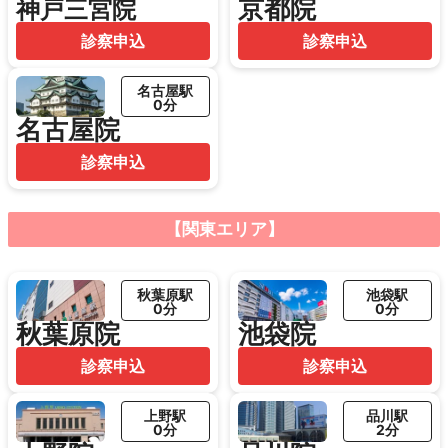
京都院
神戸三宮院
診察申込
診察申込
名古屋駅
0分
名古屋院
診察申込
【関東エリア】
秋葉原駅
池袋駅
0分
0分
秋葉原院
池袋院
診察申込
診察申込
上野駅
品川駅
0分
2分