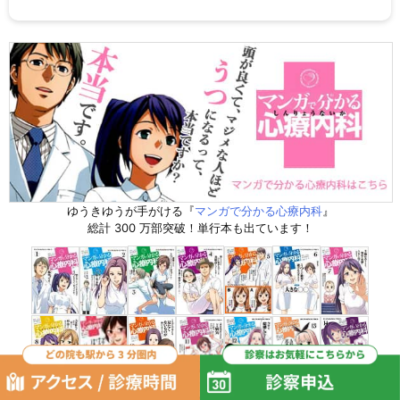
ゆうきゆうが手がける『
マンガで分かる心療内科
』
総計 300 万部突破！単行本も出ています！