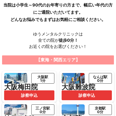
当院は小学生～90代のお年寄りの方まで、幅広い年代の方
にご通院いただいてます。
どんなお悩みでもまずはお気軽にご相談ください。
ゆうメンタルクリニックは
全ての院が
徒歩0分！
お近くの院をお選びください！
【東海・関西エリア】
大阪駅
なんば駅
1分
0分
大阪梅田院
大阪難波院
診察申込
診察申込
三ノ宮駅
京都駅
0分
0分