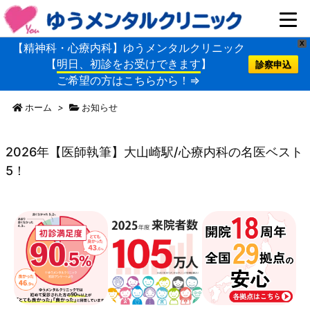
X
【精神科・心療内科】ゆうメンタルクリニック
【
明日、初診をお受けできます
】
診察申込
ご希望の方はこちらから！⇒
ホーム
>
お知らせ
2026年【医師執筆】大山崎駅/心療内科の名医ベスト
5！