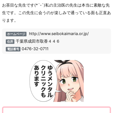
お茶目な先生です(*´-`)私の主治医の先生は本当に素敵な先
生です。この先生に会うのが楽しみで通っている面も正直あ
ります。
http://www.seibokaimaria.or.jp/
ホームページ
千葉県成田市取香４４６
住所
0476-32-0711
電話番号