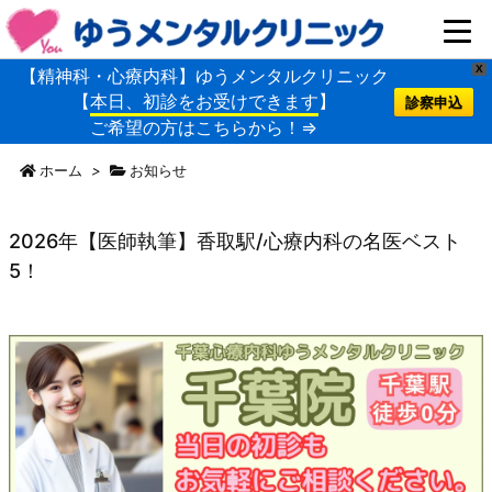
X
【精神科・心療内科】ゆうメンタルクリニック
【
本日、初診をお受けできます
】
診察申込
ご希望の方はこちらから！⇒
ホーム
>
お知らせ
2026年【医師執筆】香取駅/心療内科の名医ベスト
5！