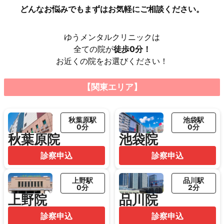
どんなお悩みでもまずはお気軽にご相談ください。
ゆうメンタルクリニックは
全ての院が
徒歩0分！
お近くの院をお選びください！
【関東エリア】
秋葉原駅
池袋駅
0分
0分
秋葉原院
池袋院
診察申込
診察申込
上野駅
品川駅
0分
2分
上野院
品川院
診察申込
診察申込