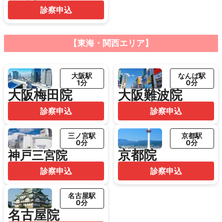
診察申込
【東海・関西エリア】
大阪駅
なんば駅
1分
0分
大阪梅田院
大阪難波院
診察申込
診察申込
三ノ宮駅
京都駅
0分
0分
京都院
神戸三宮院
診察申込
診察申込
名古屋駅
0分
名古屋院