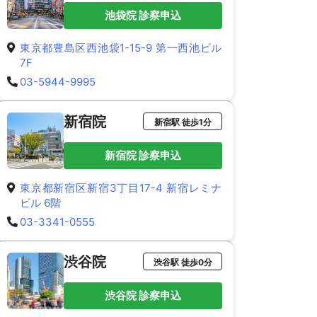
池袋院 診察申込
東京都豊島区西池袋1-15-9 第一西池ビル
7F
03-5944-9995
新宿院
新宿駅 徒歩1分
新宿院 診察申込
東京都新宿区新宿3丁目17-4 新宿レミナ
ビル 6階
03-3341-0555
渋谷院
渋谷駅 徒歩0分
渋谷院 診察申込