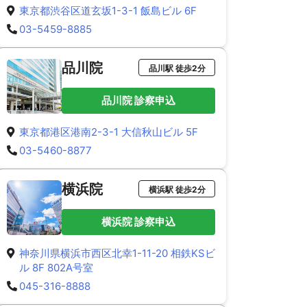
東京都渋谷区道玄坂1-3-1 飯島ビル 6F
03-5459-8885
品川院
品川駅 徒歩2分
品川院 診察申込
東京都港区港南2-3-1 大信秋山ビル 5F
03-5460-8877
横浜院
横浜駅 徒歩2分
横浜院 診察申込
神奈川県横浜市西区北幸1-11-20 相鉄KSビ
ル 8F 802A号室
045-316-8888