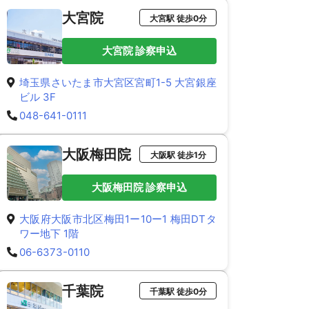
大宮院
大宮駅 徒歩0分
大宮院 診察申込
埼玉県さいたま市大宮区宮町1-5 大宮銀座
ビル 3F
048-641-0111
大阪梅田院
大阪駅 徒歩1分
大阪梅田院 診察申込
大阪府大阪市北区梅田1ー10ー1 梅田DTタ
ワー地下 1階
06-6373-0110
千葉院
千葉駅 徒歩0分