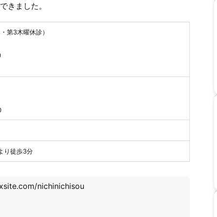
できました。
1・第3木曜休診）
0
00
0
0
より徒歩3分
ixsite.com/nichinichisou
９