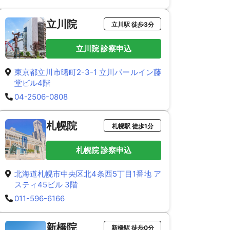
立川院
立川駅 徒歩3分
立川院 診察申込
東京都立川市曙町2-3-1 立川パールイン藤
堂ビル4階
04-2506-0808
札幌院
札幌駅 徒歩1分
札幌院 診察申込
北海道札幌市中央区北4条西5丁目1番地 ア
スティ45ビル 3階
011-596-6166
新橋院
新橋駅 徒歩0分