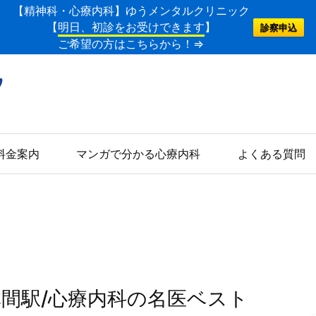
【精神科・心療内科】ゆうメンタルクリニック
【
明日、初診をお受けできます
】
診察申込
ご希望の方はこちらから！⇒
料金案内
マンガで分かる心療内科
よくある質問
林間駅/心療内科の名医ベスト