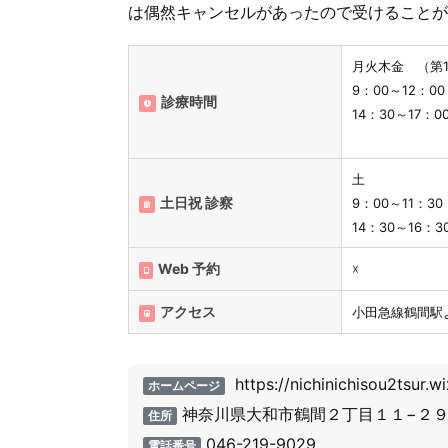
は偶然キャンセルがあったので受けることが
月火木金 （第
9：00～12：0
診療時間
14：30～17：
土
土日祝 診察
9：00～11：3
14：30～16：3
Web 予約
☓
アクセス
小田急線鶴間駅
https://nichinichisou2tsur.w
ホームページ
神奈川県大和市鶴間２丁目１１−２
住所
046-219-9029
電話番号