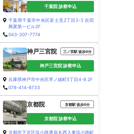
千葉院 診察申込
千葉県千葉市中央区富士見2丁目2-3 吉田
興業第一ビル2F
043-307-7774
神戸三宮院
三ノ宮駅 徒歩0分
神戸三宮院 診察申込
兵庫県神戸市中央区琴ノ緒町5丁目4-8 2F
078-414-8733
京都院
京都駅 徒歩0分
京都院 診察申込
京都市下京区塩小路通烏丸西入東塩小路町