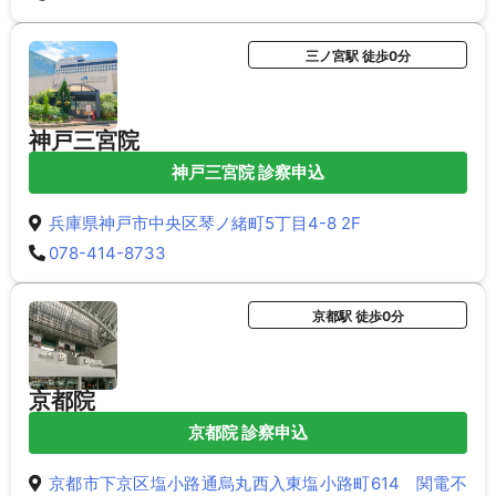
三ノ宮駅 徒歩0分
神戸三宮院
神戸三宮院 診察申込
兵庫県神戸市中央区琴ノ緒町5丁目4-8 2F
078-414-8733
京都駅 徒歩0分
京都院
京都院 診察申込
京都市下京区塩小路通烏丸西入東塩小路町614 関電不