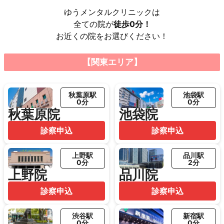
ゆうメンタルクリニックは
全ての院が
徒歩0分！
お近くの院をお選びください！
【関東エリア】
秋葉原駅
池袋駅
0分
0分
秋葉原院
池袋院
診察申込
診察申込
上野駅
品川駅
0分
2分
上野院
品川院
診察申込
診察申込
渋谷駅
新宿駅
0分
0分