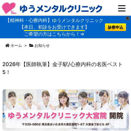
X
【精神科・心療内科】ゆうメンタルクリニック
【
本日、初診をお受けできます
】
診察申込
ご希望の方はこちらから！⇒
ホーム
>
お知らせ
2026年【医師執筆】金子駅/心療内科の名医ベスト
5！