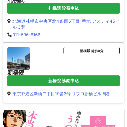
札幌院
札幌院 診察申込
北海道札幌市中央区北4条西5丁目1番地 アスティ45ビ
ル 3階
011-596-6166
新橋駅 徒歩0分
新橋院
新橋院 診察申込
東京都港区新橋二丁目19番2号 リプロ新橋ビル 5階