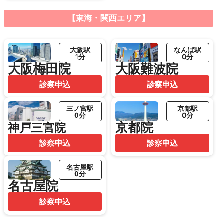
【東海・関西エリア】
大阪駅
なんば駅
1分
0分
大阪梅田院
大阪難波院
診察申込
診察申込
三ノ宮駅
京都駅
0分
0分
京都院
神戸三宮院
診察申込
診察申込
名古屋駅
0分
名古屋院
診察申込