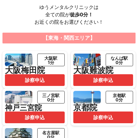
ゆうメンタルクリニックは
全ての院が
徒歩0分！
お近くの院をお選びください！
【東海・関西エリア】
大阪駅
なんば駅
1分
0分
大阪梅田院
大阪難波院
診察申込
診察申込
三ノ宮駅
京都駅
0分
0分
京都院
神戸三宮院
診察申込
診察申込
名古屋駅
0分