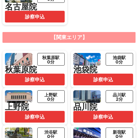
名古屋院
診察申込
【関東エリア】
秋葉原駅
池袋駅
0分
0分
秋葉原院
池袋院
診察申込
診察申込
上野駅
品川駅
0分
2分
上野院
品川院
診察申込
診察申込
渋谷駅
新宿駅
0分
0分