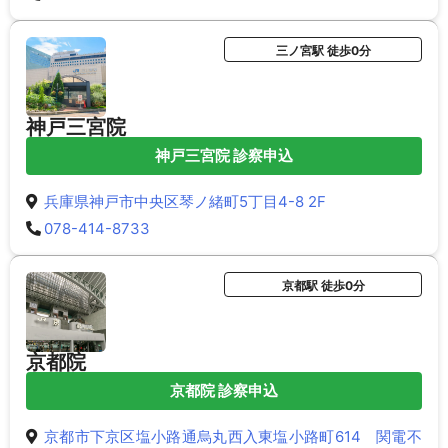
三ノ宮駅 徒歩0分
神戸三宮院
神戸三宮院 診察申込
兵庫県神戸市中央区琴ノ緒町5丁目4-8 2F
078-414-8733
京都駅 徒歩0分
京都院
京都院 診察申込
京都市下京区塩小路通烏丸西入東塩小路町614 関電不