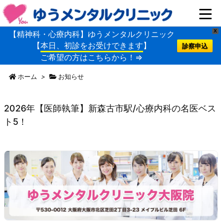
X
【精神科・心療内科】ゆうメンタルクリニック
【
本日、初診をお受けできます
】
診察申込
ご希望の方はこちらから！⇒
ホーム
>
お知らせ
2026年【医師執筆】新森古市駅/心療内科の名医ベス
ト5！