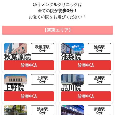
ゆうメンタルクリニックは
全ての院が
徒歩0分！
お近くの院をお選びください！
【関東エリア】
秋葉原駅
池袋駅
0分
0分
秋葉原院
池袋院
診察申込
診察申込
上野駅
品川駅
0分
2分
上野院
品川院
診察申込
診察申込
渋谷駅
新宿駅
0分
0分