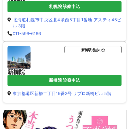
札幌院 診察申込
北海道札幌市中央区北4条西5丁目1番地 アスティ45ビ
ル 3階
011-596-6166
新橋駅 徒歩0分
新橋院
新橋院 診察申込
東京都港区新橋二丁目19番2号 リプロ新橋ビル 5階