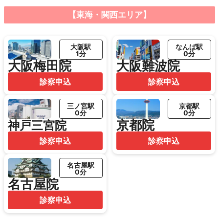
【東海・関西エリア】
大阪駅
なんば駅
1分
0分
大阪梅田院
大阪難波院
診察申込
診察申込
三ノ宮駅
京都駅
0分
0分
京都院
神戸三宮院
診察申込
診察申込
名古屋駅
0分
名古屋院
診察申込