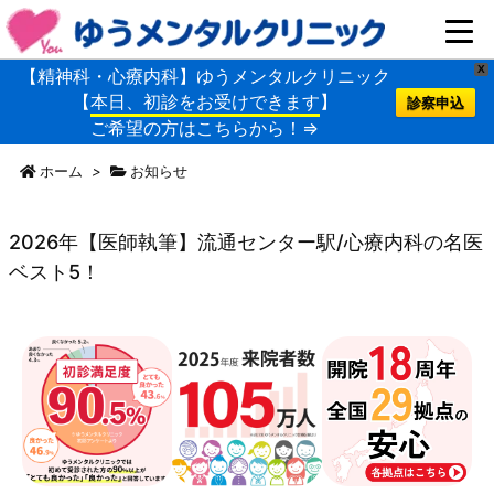
X
【精神科・心療内科】ゆうメンタルクリニック
【
本日、初診をお受けできます
】
診察申込
ご希望の方はこちらから！⇒
ホーム
>
お知らせ
2026年【医師執筆】流通センター駅/心療内科の名医
ベスト5！