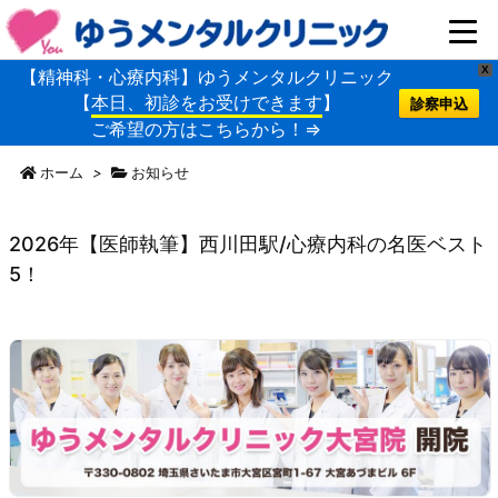
X
【精神科・心療内科】ゆうメンタルクリニック
【
本日、初診をお受けできます
】
診察申込
ご希望の方はこちらから！⇒
ホーム
>
お知らせ
2026年【医師執筆】西川田駅/心療内科の名医ベスト
5！