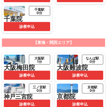
千葉駅
0分
千葉院
診察申込
【東海・関西エリア】
大阪駅
なんば駅
1分
0分
大阪梅田院
大阪難波院
診察申込
診察申込
三ノ宮駅
京都駅
0分
0分
京都院
神戸三宮院
診察申込
診察申込