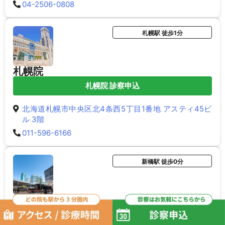
04-2506-0808
札幌駅 徒歩1分
札幌院
札幌院 診察申込
北海道札幌市中央区北4条西5丁目1番地 アスティ45ビ
ル 3階
011-596-6166
新橋駅 徒歩0分
新橋院
新橋院 診察申込