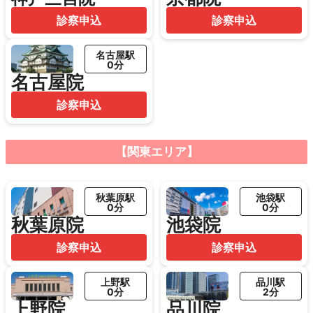
診察申込
診察申込
名古屋駅
0分
名古屋院
診察申込
【関東エリア】
秋葉原駅
池袋駅
0分
0分
秋葉原院
池袋院
診察申込
診察申込
上野駅
品川駅
0分
2分
上野院
品川院