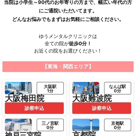
当院は小学生～90代のお年寄りの方まで、幅広い年代の方
にご通院いただいてます。
どんなお悩みでもまずはお気軽にご相談ください。
ゆうメンタルクリニックは
全ての院が
徒歩0分！
お近くの院をお選びください！
【東海・関西エリア】
大阪駅
なんば駅
1分
0分
大阪梅田院
大阪難波院
診察申込
診察申込
三ノ宮駅
京都駅
0分
0分
京都院
神戸三宮院