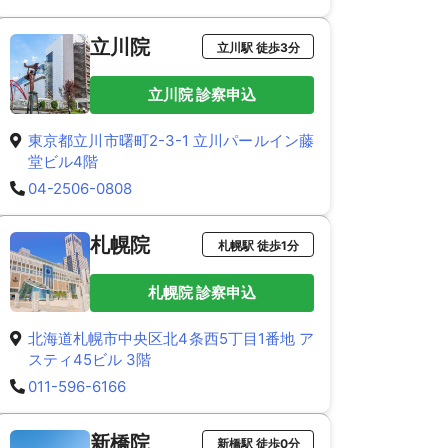
立川院
立川駅 徒歩3分
立川院 診察申込
東京都立川市曙町2-3-1 立川パールイン藤
堂ビル4階
04-2506-0808
札幌院
札幌駅 徒歩1分
札幌院 診察申込
北海道札幌市中央区北4条西5丁目1番地 ア
スティ45ビル 3階
011-596-6166
新橋院
新橋駅 徒歩0分