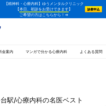
【精神科・心療内科】ゆうメンタルクリニック
【
本日、初診をお受けできます
】
診察申込
ご希望の方はこちらから！⇒
料金案内
マンガで分かる心療内科
よくある質問
平台駅/心療内科の名医ベスト