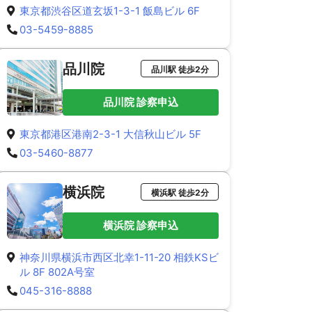
東京都渋谷区道玄坂1-3-1 飯島ビル 6F
03-5459-8885
品川院
品川駅 徒歩2分
品川院 診察申込
東京都港区港南2-3-1 大信秋山ビル 5F
03-5460-8877
横浜院
横浜駅 徒歩2分
横浜院 診察申込
神奈川県横浜市西区北幸1-11-20 相鉄KSビ
ル 8F 802A号室
045-316-8888