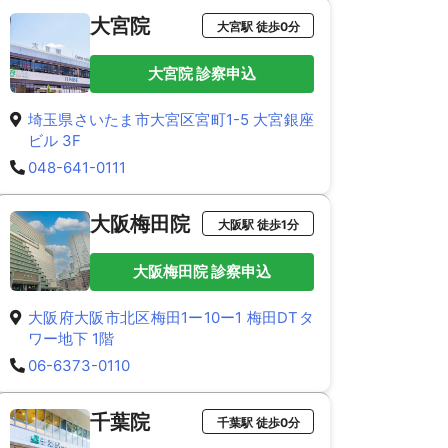
大宮院
大宮駅 徒歩0分
大宮院 診察申込
埼玉県さいたま市大宮区宮町1-5 大宮銀座
ビル 3F
048-641-0111
大阪梅田院
大阪駅 徒歩1分
大阪梅田院 診察申込
大阪府大阪市北区梅田1ー10ー1 梅田DTタ
ワー地下 1階
06-6373-0110
千葉院
千葉駅 徒歩0分