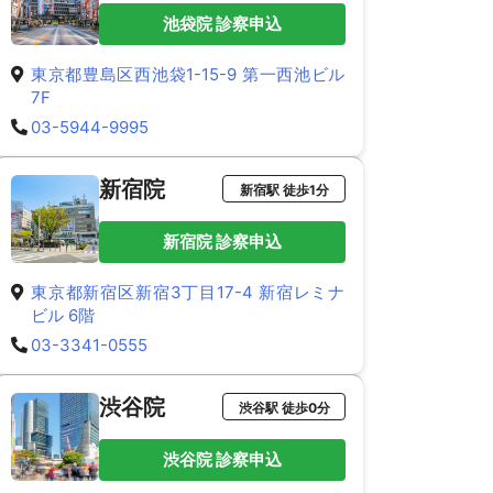
池袋院 診察申込
東京都豊島区西池袋1-15-9 第一西池ビル
7F
03-5944-9995
新宿院
新宿駅 徒歩1分
新宿院 診察申込
東京都新宿区新宿3丁目17-4 新宿レミナ
ビル 6階
03-3341-0555
渋谷院
渋谷駅 徒歩0分
渋谷院 診察申込