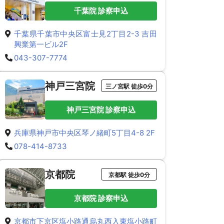
千葉院 診察申込
千葉県千葉市中央区富士見2丁目2-3 吉田
興業第一ビル2F
043-307-7774
神戸三宮院
三ノ宮駅 徒歩0分
神戸三宮院 診察申込
兵庫県神戸市中央区琴ノ緒町5丁目4-8 2F
078-414-8733
京都院
京都駅 徒歩0分
京都院 診察申込
京都市下京区塩小路通烏丸西入東塩小路町