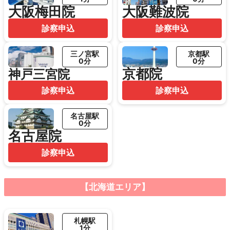
大阪梅田院
大阪難波院
診察申込
診察申込
三ノ宮駅
京都駅
0分
0分
京都院
神戸三宮院
診察申込
診察申込
名古屋駅
0分
名古屋院
診察申込
【北海道エリア】
札幌駅
1分