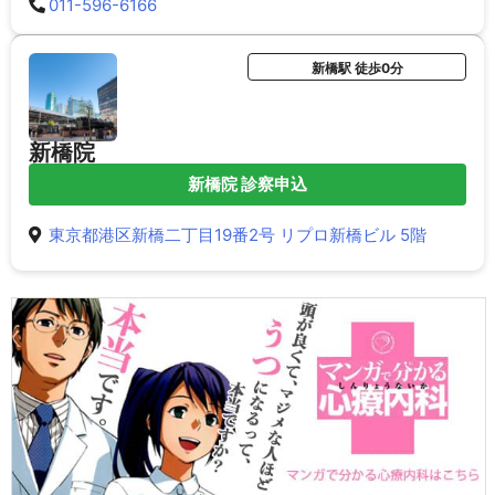
011-596-6166
新橋駅 徒歩0分
新橋院
新橋院 診察申込
東京都港区新橋二丁目19番2号 リプロ新橋ビル 5階