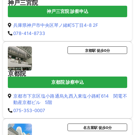
神戸三宮院
神戸三宮院 診察申込
兵庫県神戸市中央区琴ノ緒町5丁目4-8 2F
078-414-8733
京都駅 徒歩0分
京都院
京都院 診察申込
京都市下京区塩小路通烏丸西入東塩小路町614 関電不
動産京都ビル 5階
075-353-0007
名古屋駅 徒歩0分