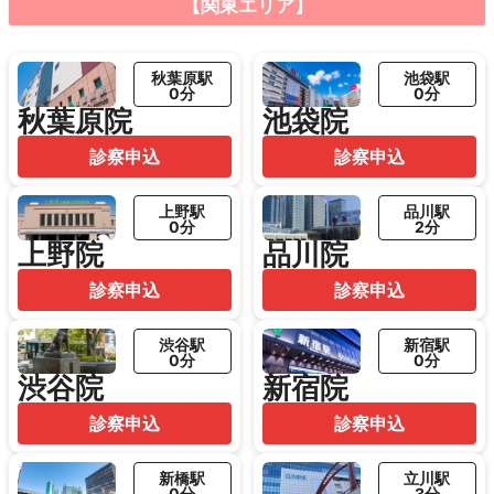
【関東エリア】
秋葉原駅
池袋駅
0分
0分
秋葉原院
池袋院
診察申込
診察申込
上野駅
品川駅
0分
2分
上野院
品川院
診察申込
診察申込
渋谷駅
新宿駅
0分
0分
渋谷院
新宿院
診察申込
診察申込
新橋駅
立川駅
0分
3分