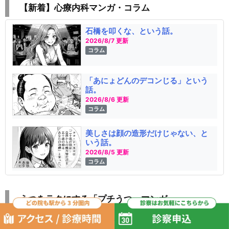
【新着】心療内科マンガ・コラム
石橋を叩くな、という話。
2026/8/7 更新
コラム
「あにょどんのデコンじる」という
話。
2026/8/6 更新
コラム
美しさは顔の造形だけじゃない、と
いう話。
2026/8/5 更新
コラム
うつをラクにする「プチうつ」マンガ
妻で心が安らいだ話284