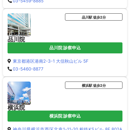
03-5459-8885
品川駅 徒歩2分
品川院
品川院 診察申込
東京都港区港南2-3-1 大信秋山ビル 5F
03-5460-8877
横浜駅 徒歩2分
横浜院
横浜院 診察申込
神奈川県横浜市西区北幸1-11-20 相鉄KSビル 8F 802A