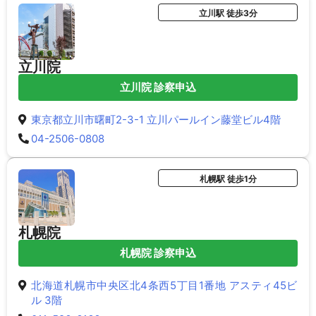
立川駅 徒歩3分
立川院
立川院 診察申込
東京都立川市曙町2-3-1 立川パールイン藤堂ビル4階
04-2506-0808
札幌駅 徒歩1分
札幌院
札幌院 診察申込
北海道札幌市中央区北4条西5丁目1番地 アスティ45ビ
ル 3階