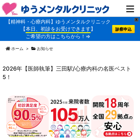
X
【精神科・心療内科】ゆうメンタルクリニック
【
本日、初診をお受けできます
】
診察申込
ご希望の方はこちらから！⇒
ホーム
>
お知らせ
2026年【医師執筆】三田駅/心療内科の名医ベスト
5！