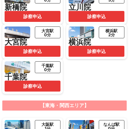
新橋院
立川院
診察申込
診察申込
大宮駅
横浜駅
0分
2分
大宮院
横浜院
診察申込
診察申込
千葉駅
0分
千葉院
診察申込
【東海・関西エリア】
大阪駅
なんば駅
1分
0分