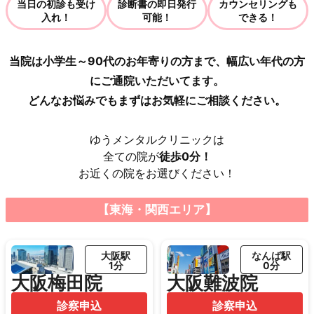
当日の初診も受け
診断書の即日発行
カウンセリングも
入れ！
可能！
できる！
当院は小学生～90代のお年寄りの方まで、幅広い年代の方
にご通院いただいてます。
どんなお悩みでもまずはお気軽にご相談ください。
ゆうメンタルクリニックは
全ての院が
徒歩0分！
お近くの院をお選びください！
【東海・関西エリア】
大阪駅
なんば駅
1分
0分
大阪梅田院
大阪難波院
診察申込
診察申込