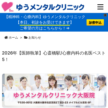
X
【精神科・心療内科】ゆうメンタルクリニック
【
本日、初診をお受けできます
】
診察申込
ご希望の方はこちらから！⇒
ホーム
>
お知らせ
2026年【医師執筆】心斎橋駅/心療内科の名医ベスト
5！