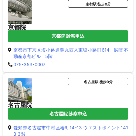
京都駅 徒歩0分
京都院
京都院 診察申込
京都市下京区塩小路通烏丸西入東塩小路町614 関電不
動産京都ビル 5階
075-353-0007
名古屋駅 徒歩0分
名古屋院
名古屋院 診察申込
愛知県名古屋市中村区椿町14-13 ウエストポイント141
3 3階