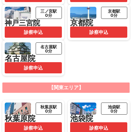
三ノ宮駅
京都駅
0分
0分
京都院
神戸三宮院
診察申込
診察申込
名古屋駅
0分
名古屋院
診察申込
【関東エリア】
秋葉原駅
池袋駅
0分
0分
秋葉原院
池袋院
診察申込
診察申込