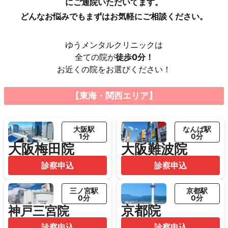
にご通院いただいてます。
どんなお悩みでもまずはお気軽にご相談ください。
ゆうメンタルクリニックは
全ての院が
徒歩0分！
お近くの院をお選びください！
【東海・関西エリア】
大阪駅
なんば駅
1分
0分
大阪梅田院
大阪難波院
診察申込
診察申込
三ノ宮駅
京都駅
0分
0分
京都院
神戸三宮院
診察申込
診察申込