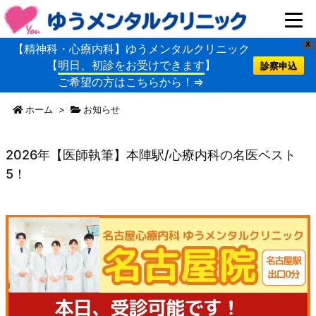
X
【精神科・心療内科】ゆうメンタルクリニック
【
明日、初診をお受けできます
】
診察申込
ご希望の方はこちらから！⇒
ホーム
>
お知らせ
2026年【医師執筆】本陣駅/心療内科の名医ベスト
5！