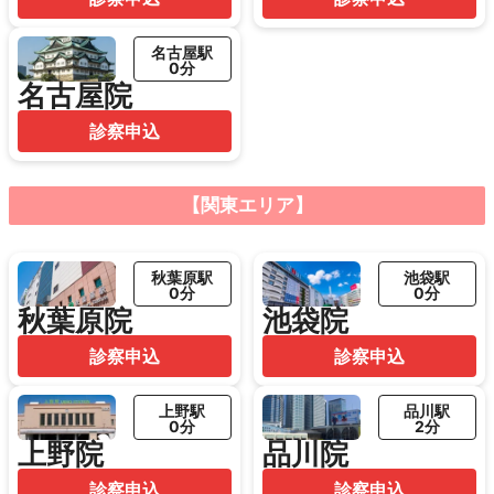
名古屋駅
0分
名古屋院
診察申込
【関東エリア】
秋葉原駅
池袋駅
0分
0分
秋葉原院
池袋院
診察申込
診察申込
上野駅
品川駅
0分
2分
上野院
品川院
診察申込
診察申込