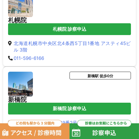
札幌院
札幌院 診察申込
北海道札幌市中央区北4条西5丁目1番地 アスティ45ビ
ル 3階
011-596-6166
新橋駅 徒歩0分
新橋院
新橋院 診察申込
東京都港区新橋二丁目19番2号 リプロ新橋ビル 5階