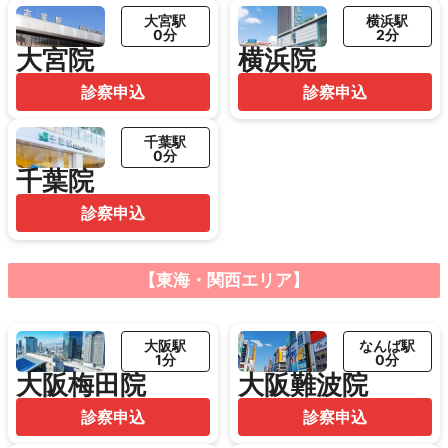
大宮駅
横浜駅
0分
2分
大宮院
横浜院
診察申込
診察申込
千葉駅
0分
千葉院
診察申込
【東海・関西エリア】
大阪駅
なんば駅
1分
0分
大阪梅田院
大阪難波院
診察申込
診察申込