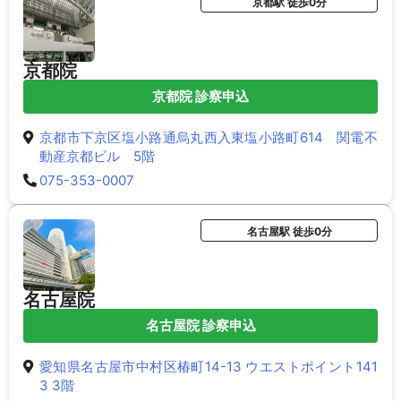
京都駅 徒歩0分
京都院
京都院 診察申込
京都市下京区塩小路通烏丸西入東塩小路町614 関電不
動産京都ビル 5階
075-353-0007
名古屋駅 徒歩0分
名古屋院
名古屋院 診察申込
愛知県名古屋市中村区椿町14-13 ウエストポイント141
3 3階