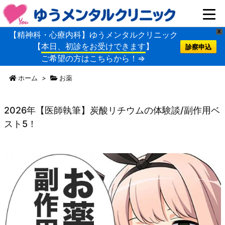
X
【精神科・心療内科】ゆうメンタルクリニック
【
本日、初診をお受けできます
】
診察申込
ご希望の方はこちらから！⇒
ホーム
>
お薬
2026年【医師執筆】炭酸リチウムの体験談/副作用ベ
スト5！