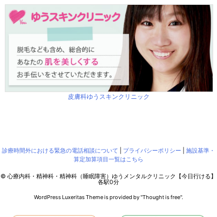
皮膚科ゆうスキンクリニック
診療時間外における緊急の電話相談について
|
プライバシーポリシー
|
施設基準・
算定加算項目一覧はこちら
©
心療内科・精神科・精神科（睡眠障害）ゆうメンタルクリニック【今日行ける】
各駅0分
WordPress Luxeritas Theme is provided by "
Thought is free
".