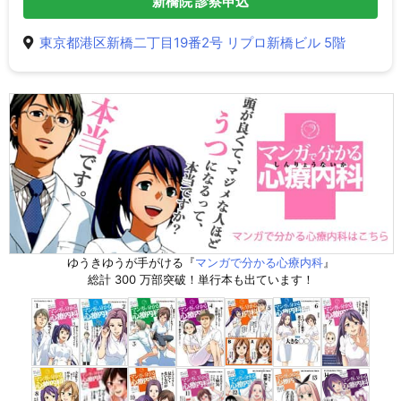
新橋院 診察申込
東京都港区新橋二丁目19番2号 リプロ新橋ビル 5階
ゆうきゆうが手がける『
マンガで分かる心療内科
』
総計 300 万部突破！単行本も出ています！