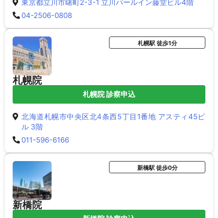
東京都立川市曙町2-3-1 立川パールイン藤堂ビル4階
04-2506-0808
札幌駅 徒歩1分
札幌院
札幌院 診察申込
北海道札幌市中央区北4条西5丁目1番地 アスティ45ビ
ル 3階
011-596-6166
新橋駅 徒歩0分
新橋院