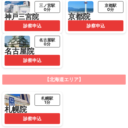
三ノ宮駅
京都駅
0分
0分
京都院
神戸三宮院
診察申込
診察申込
名古屋駅
0分
名古屋院
診察申込
【北海道エリア】
札幌駅
1分
札幌院
診察申込