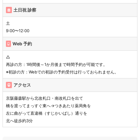
土日祝 診察
土
9:00〜12:00
Web 予約
△
再診の方：1時間後～1か月後まで時間予約が可能です。
※初診の方：Webでの初診の予約受付は行っておられません。
アクセス
京阪藤森駅から北改札口・南改札口を出て
橋を渡ってまっすぐ東へ→つきあたり薬局角を
左に曲がって直違橋（すじかいばし）通りを
北へ徒歩約3分