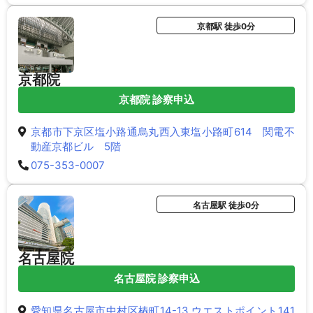
京都駅 徒歩0分
京都院
京都院 診察申込
京都市下京区塩小路通烏丸西入東塩小路町614 関電不
動産京都ビル 5階
075-353-0007
名古屋駅 徒歩0分
名古屋院
名古屋院 診察申込
愛知県名古屋市中村区椿町14-13 ウエストポイント141