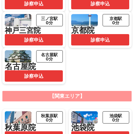
診察申込
診察申込
三ノ宮駅
京都駅
0分
0分
京都院
神戸三宮院
診察申込
診察申込
名古屋駅
0分
名古屋院
診察申込
【関東エリア】
秋葉原駅
池袋駅
0分
0分
秋葉原院
池袋院