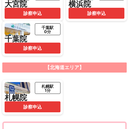
大宮院
横浜院
診察申込
診察申込
千葉駅
0分
千葉院
診察申込
【北海道エリア】
札幌駅
1分
札幌院
診察申込