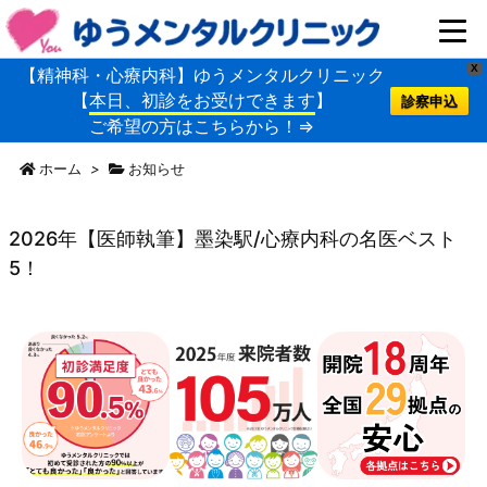
X
【精神科・心療内科】ゆうメンタルクリニック
【
本日、初診をお受けできます
】
診察申込
ご希望の方はこちらから！⇒
ホーム
>
お知らせ
2026年【医師執筆】墨染駅/心療内科の名医ベスト
5！