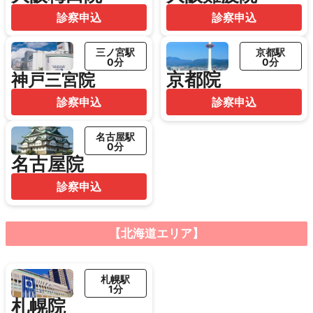
診察申込
診察申込
三ノ宮駅
京都駅
0分
0分
京都院
神戸三宮院
診察申込
診察申込
名古屋駅
0分
名古屋院
診察申込
【北海道エリア】
札幌駅
1分
札幌院