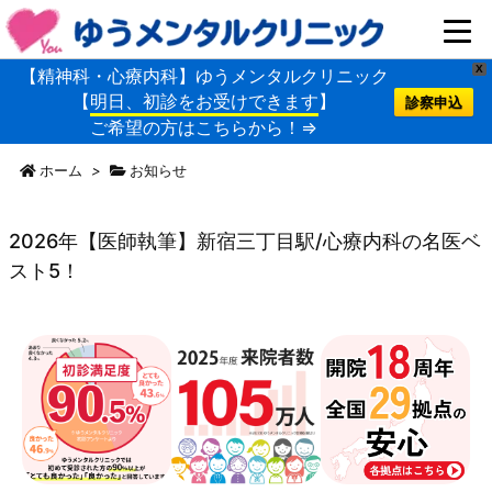
X
【精神科・心療内科】ゆうメンタルクリニック
【
明日、初診をお受けできます
】
診察申込
ご希望の方はこちらから！⇒
ホーム
>
お知らせ
2026年【医師執筆】新宿三丁目駅/心療内科の名医ベ
スト5！