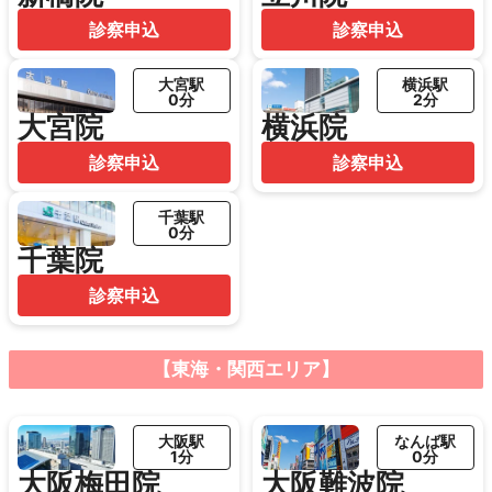
診察申込
診察申込
大宮駅
横浜駅
0分
2分
大宮院
横浜院
診察申込
診察申込
千葉駅
0分
千葉院
診察申込
【東海・関西エリア】
大阪駅
なんば駅
1分
0分
大阪梅田院
大阪難波院