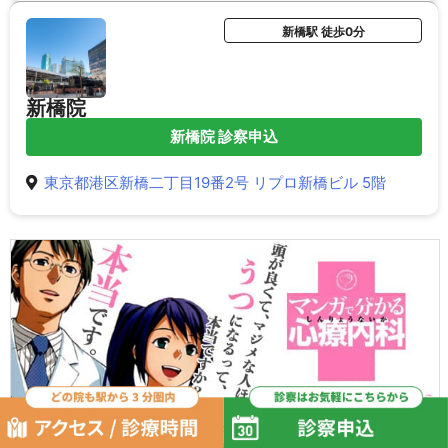
新橋駅 徒歩0分
新橋院
新橋院 診察申込
東京都港区新橋二丁目19番2号 リプロ新橋ビル 5階
ゆうきゆうが手がける『
マンガで分かる心療内科
』
総計 300 万部突破！単行本も出ています！