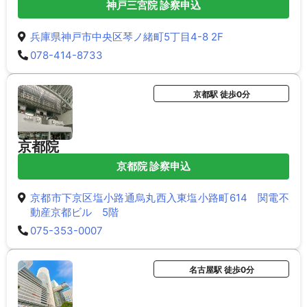
神戸三宮院 診察申込
兵庫県神戸市中央区琴ノ緒町5丁目4-8 2F
078-414-8733
京都駅 徒歩0分
京都院
京都院 診察申込
京都市下京区塩小路通烏丸西入東塩小路町614 関電不
動産京都ビル 5階
075-353-0007
名古屋駅 徒歩0分