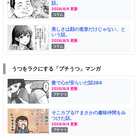
話。
2026/8/6 更新
コラム
美しさは顔の造形だけじゃない、と
いう話。
2026/8/5 更新
コラム
うつをラクにする「プチうつ」マンガ
妻で心が安らいだ話284
2026/8/8 更新
プチうつ
そこカブる!? まさかの趣味仲間をみ
つけた話。
2026/8/4 更新
プチうつ