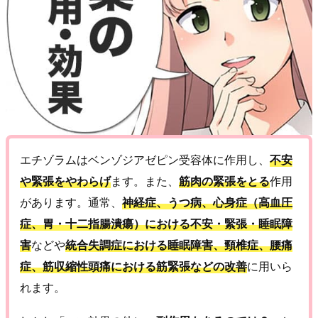
エチゾラムはベンゾジアゼピン受容体に作用し、
不安
や緊張をやわらげ
ます。また、
筋肉の緊張をとる
作用
があります。通常、
神経症、うつ病、心身症（高血圧
症、胃・十二指腸潰瘍）における不安・緊張・睡眠障
害
などや
統合失調症における睡眠障害、頸椎症、腰痛
症、筋収縮性頭痛における筋緊張などの改善
に用いら
れます。