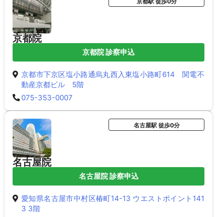
京都駅 徒歩0分
京都院
京都院 診察申込
京都市下京区塩小路通烏丸西入東塩小路町614 関電不
動産京都ビル 5階
075-353-0007
名古屋駅 徒歩0分
名古屋院
名古屋院 診察申込
愛知県名古屋市中村区椿町14-13 ウエストポイント141
3 3階