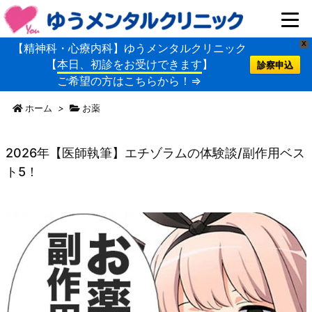
X
【精神科・心療内科】ゆうメンタルクリニック
【
本日、初診をお受けできます
】
診察申込
ご希望の方はこちらから！⇒
ホーム
>
お薬
2026年【医師執筆】エチゾラムの体験談/副作用ベス
ト5！