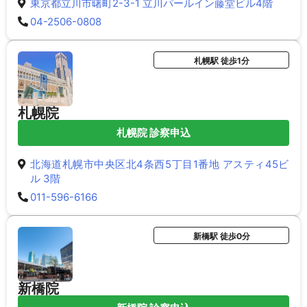
東京都立川市曙町2-3-1 立川パールイン藤堂ビル4階
04-2506-0808
札幌駅 徒歩1分
札幌院
札幌院 診察申込
北海道札幌市中央区北4条西5丁目1番地 アスティ45ビ
ル 3階
011-596-6166
新橋駅 徒歩0分
新橋院