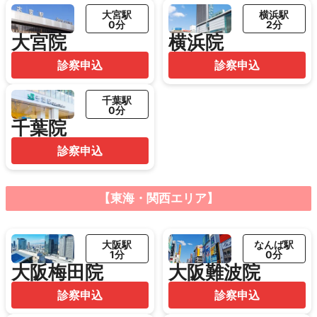
大宮駅
横浜駅
0分
2分
大宮院
横浜院
診察申込
診察申込
千葉駅
0分
千葉院
診察申込
【東海・関西エリア】
大阪駅
なんば駅
1分
0分
大阪梅田院
大阪難波院
診察申込
診察申込