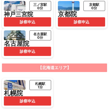
三ノ宮駅
京都駅
0分
0分
京都院
神戸三宮院
診察申込
診察申込
名古屋駅
0分
名古屋院
診察申込
【北海道エリア】
札幌駅
1分
札幌院
診察申込