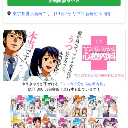
新橋院 診察申込
東京都港区新橋二丁目19番2号 リプロ新橋ビル 5階
ゆうきゆうが手がける『
マンガで分かる心療内科
』
総計 300 万部突破！単行本も出ています！