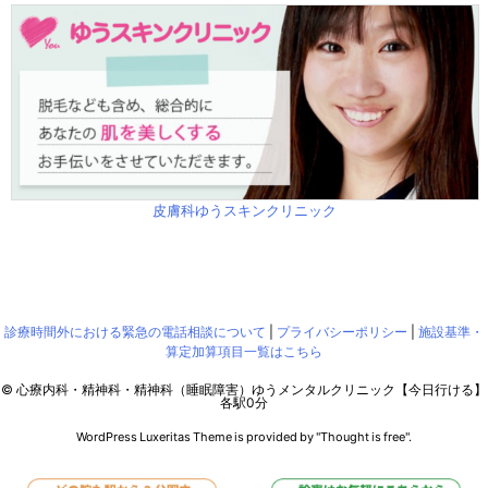
皮膚科ゆうスキンクリニック
診療時間外における緊急の電話相談について
|
プライバシーポリシー
|
施設基準・
算定加算項目一覧はこちら
©
心療内科・精神科・精神科（睡眠障害）ゆうメンタルクリニック【今日行ける】
各駅0分
WordPress Luxeritas Theme is provided by "
Thought is free
".