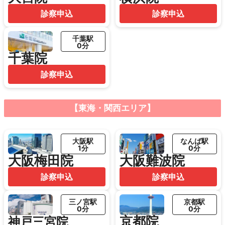
診察申込
診察申込
千葉駅
0分
千葉院
診察申込
【東海・関西エリア】
大阪駅
なんば駅
1分
0分
大阪梅田院
大阪難波院
診察申込
診察申込
三ノ宮駅
京都駅
0分
0分
京都院
神戸三宮院