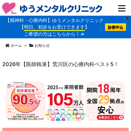
X
【精神科・心療内科】ゆうメンタルクリニック
【
明日、初診をお受けできます
】
診察申込
ご希望の方はこちらから！⇒
ホーム
>
お知らせ
2026年【医師執筆】荒川区の心療内科ベスト5！