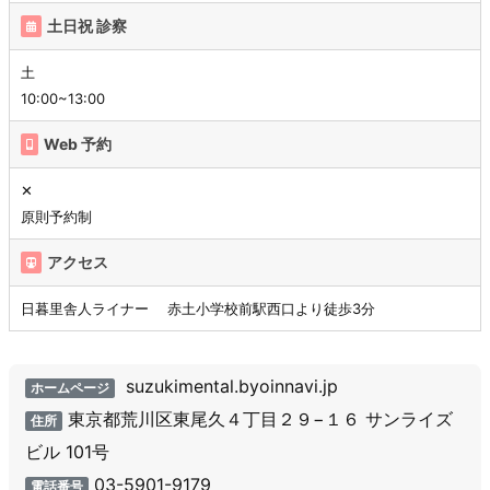
土日祝 診察
土
10:00~13:00
Web 予約
✕
原則予約制
アクセス
日暮里舎人ライナー 赤土小学校前駅西口より徒歩3分
suzukimental.byoinnavi.jp
ホームページ
東京都荒川区東尾久４丁目２９−１６ サンライズ
住所
ビル 101号
03-5901-9179
電話番号