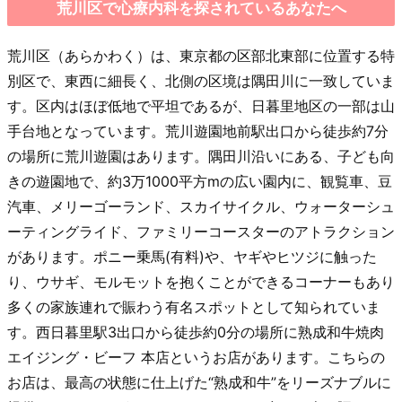
荒川区で心療内科を探されているあなたへ
荒川区（あらかわく）は、東京都の区部北東部に位置する特
別区で、東西に細長く、北側の区境は隅田川に一致していま
す。区内はほぼ低地で平坦であるが、日暮里地区の一部は山
手台地となっています。荒川遊園地前駅出口から徒歩約7分
の場所に荒川遊園はあります。隅田川沿いにある、子ども向
きの遊園地で、約3万1000平方mの広い園内に、観覧車、豆
汽車、メリーゴーランド、スカイサイクル、ウォーターシュ
ーティングライド、ファミリーコースターのアトラクション
があります。ポニー乗馬(有料)や、ヤギやヒツジに触った
り、ウサギ、モルモットを抱くことができるコーナーもあり
多くの家族連れで賑わう有名スポットとして知られていま
す。西日暮里駅3出口から徒歩約0分の場所に熟成和牛焼肉
エイジング・ビーフ 本店というお店があります。こちらの
お店は、最高の状態に仕上げた“熟成和牛”をリーズナブルに