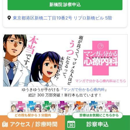
新橋院 診察申込
東京都港区新橋二丁目19番2号 リプロ新橋ビル 5階
ゆうきゆうが手がける『
マンガで分かる心療内科
』
総計 300 万部突破！単行本も出ています！