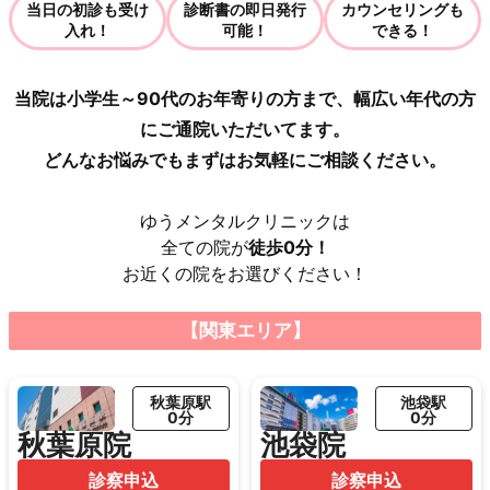
当日の初診も受け
診断書の即日発行
カウンセリングも
入れ！
可能！
できる！
当院は小学生～90代のお年寄りの方まで、幅広い年代の方
にご通院いただいてます。
どんなお悩みでもまずはお気軽にご相談ください。
ゆうメンタルクリニックは
全ての院が
徒歩0分！
お近くの院をお選びください！
【関東エリア】
秋葉原駅
池袋駅
0分
0分
秋葉原院
池袋院
診察申込
診察申込