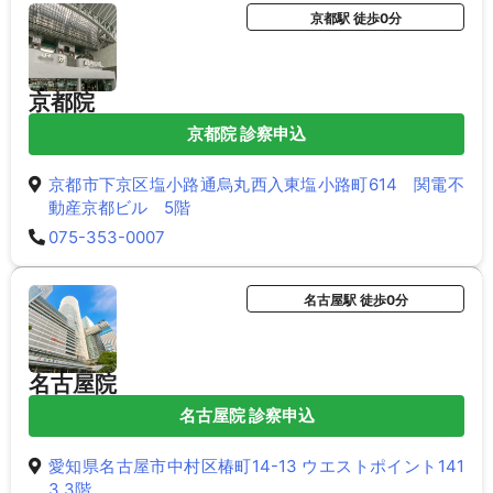
京都駅 徒歩0分
京都院
京都院 診察申込
京都市下京区塩小路通烏丸西入東塩小路町614 関電不
動産京都ビル 5階
075-353-0007
名古屋駅 徒歩0分
名古屋院
名古屋院 診察申込
愛知県名古屋市中村区椿町14-13 ウエストポイント141
3 3階