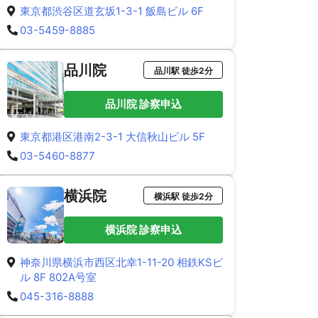
東京都渋谷区道玄坂1-3-1 飯島ビル 6F
03-5459-8885
品川院
品川駅 徒歩2分
品川院 診察申込
東京都港区港南2-3-1 大信秋山ビル 5F
03-5460-8877
横浜院
横浜駅 徒歩2分
横浜院 診察申込
神奈川県横浜市西区北幸1-11-20 相鉄KSビ
ル 8F 802A号室
045-316-8888