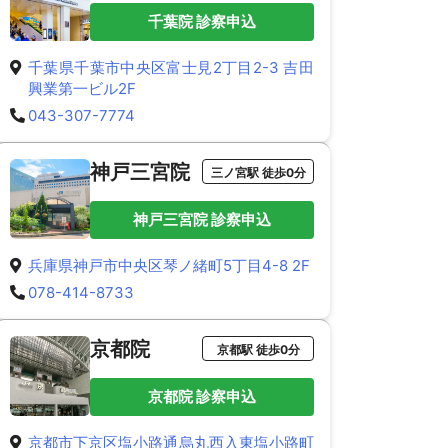
千葉院 診察申込
千葉県千葉市中央区富士見2丁目2-3 吉田
興業第一ビル2F
043-307-7774
神戸三宮院
三ノ宮駅 徒歩0分
神戸三宮院 診察申込
兵庫県神戸市中央区琴ノ緒町5丁目4-8 2F
078-414-8733
京都院
京都駅 徒歩0分
京都院 診察申込
京都市下京区塩小路通烏丸西入東塩小路町