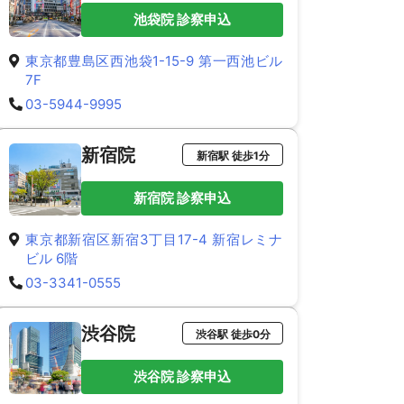
池袋院 診察申込
東京都豊島区西池袋1-15-9 第一西池ビル
7F
03-5944-9995
新宿院
新宿駅 徒歩1分
新宿院 診察申込
東京都新宿区新宿3丁目17-4 新宿レミナ
ビル 6階
03-3341-0555
渋谷院
渋谷駅 徒歩0分
渋谷院 診察申込