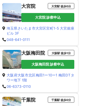
大宮院
大宮駅 徒歩0分
大宮院 診察申込
埼玉県さいたま市大宮区宮町1-5 大宮銀座
ビル 3F
048-641-0111
大阪梅田院
大阪駅 徒歩1分
大阪梅田院 診察申込
大阪府大阪市北区梅田1ー10ー1 梅田DTタ
ワー地下 1階
06-6373-0110
千葉院
千葉駅 徒歩0分