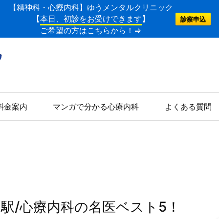
【精神科・心療内科】ゆうメンタルクリニック
【
本日、初診をお受けできます
】
診察申込
ご希望の方はこちらから！⇒
料金案内
マンガで分かる心療内科
よくある質問
柏駅/心療内科の名医ベスト5！