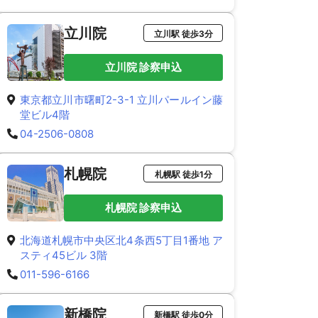
立川院
立川駅 徒歩3分
立川院 診察申込
東京都立川市曙町2-3-1 立川パールイン藤
堂ビル4階
04-2506-0808
札幌院
札幌駅 徒歩1分
札幌院 診察申込
北海道札幌市中央区北4条西5丁目1番地 ア
スティ45ビル 3階
011-596-6166
新橋院
新橋駅 徒歩0分