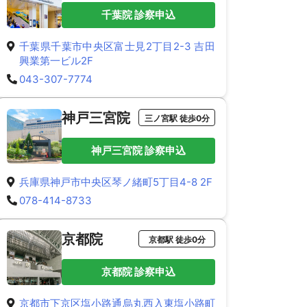
千葉院 診察申込
千葉県千葉市中央区富士見2丁目2-3 吉田
興業第一ビル2F
043-307-7774
神戸三宮院
三ノ宮駅 徒歩0分
神戸三宮院 診察申込
兵庫県神戸市中央区琴ノ緒町5丁目4-8 2F
078-414-8733
京都院
京都駅 徒歩0分
京都院 診察申込
京都市下京区塩小路通烏丸西入東塩小路町