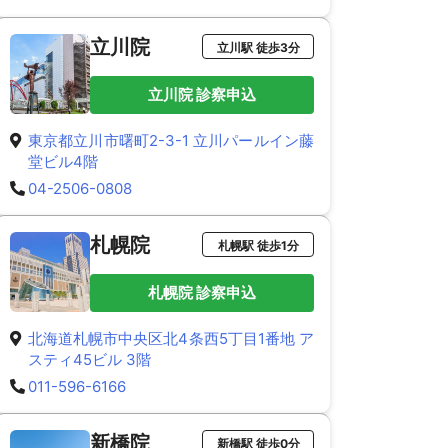
立川院
立川駅 徒歩3分
立川院 診察申込
東京都立川市曙町2-3-1 立川パールイン藤
堂ビル4階
04-2506-0808
札幌院
札幌駅 徒歩1分
札幌院 診察申込
北海道札幌市中央区北4条西5丁目1番地 ア
スティ45ビル 3階
011-596-6166
新橋院
新橋駅 徒歩0分