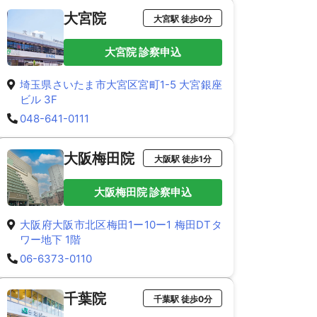
大宮院
大宮駅 徒歩0分
大宮院 診察申込
埼玉県さいたま市大宮区宮町1-5 大宮銀座
ビル 3F
048-641-0111
大阪梅田院
大阪駅 徒歩1分
大阪梅田院 診察申込
大阪府大阪市北区梅田1ー10ー1 梅田DTタ
ワー地下 1階
06-6373-0110
千葉院
千葉駅 徒歩0分