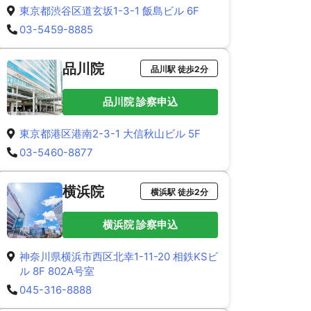
東京都渋谷区道玄坂1-3-1 飯島ビル 6F
03-5459-8885
品川院
品川駅 徒歩2分
品川院 診察申込
東京都港区港南2-3-1 大信秋山ビル 5F
03-5460-8877
横浜院
横浜駅 徒歩2分
横浜院 診察申込
神奈川県横浜市西区北幸1-11-20 相鉄KSビ
ル 8F 802A号室
045-316-8888