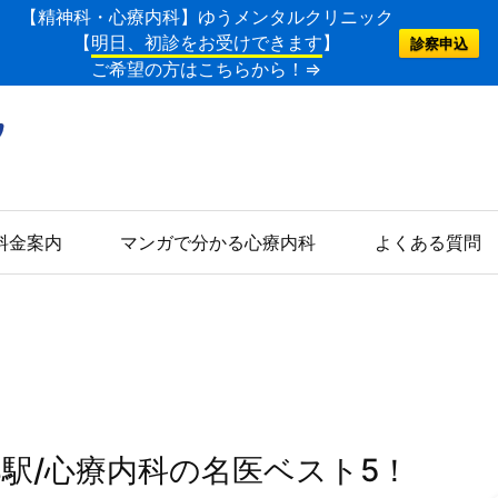
【精神科・心療内科】ゆうメンタルクリニック
【
明日、初診をお受けできます
】
診察申込
ご希望の方はこちらから！⇒
料金案内
マンガで分かる心療内科
よくある質問
部駅/心療内科の名医ベスト5！