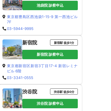
池袋院 診察申込
東京都豊島区西池袋1-15-9 第一西池ビル
7F
03-5944-9995
新宿院
新宿駅 徒歩1分
新宿院 診察申込
東京都新宿区新宿3丁目17-4 新宿レミナ
ビル 6階
03-3341-0555
渋谷院
渋谷駅 徒歩0分
渋谷院 診察申込