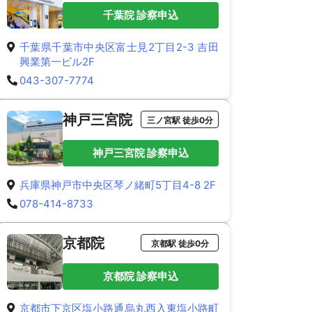
千葉院 診察申込
千葉県千葉市中央区富士見2丁目2-3 吉田
興業第一ビル2F
043-307-7774
神戸三宮院
三ノ宮駅 徒歩0分
神戸三宮院 診察申込
兵庫県神戸市中央区琴ノ緒町5丁目4-8 2F
078-414-8733
京都院
京都駅 徒歩0分
京都院 診察申込
京都市下京区塩小路通烏丸西入東塩小路町