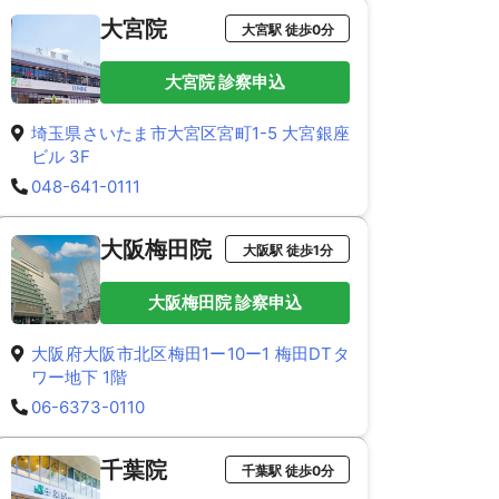
大宮院
大宮駅 徒歩0分
大宮院 診察申込
埼玉県さいたま市大宮区宮町1-5 大宮銀座
ビル 3F
048-641-0111
大阪梅田院
大阪駅 徒歩1分
大阪梅田院 診察申込
大阪府大阪市北区梅田1ー10ー1 梅田DTタ
ワー地下 1階
06-6373-0110
千葉院
千葉駅 徒歩0分