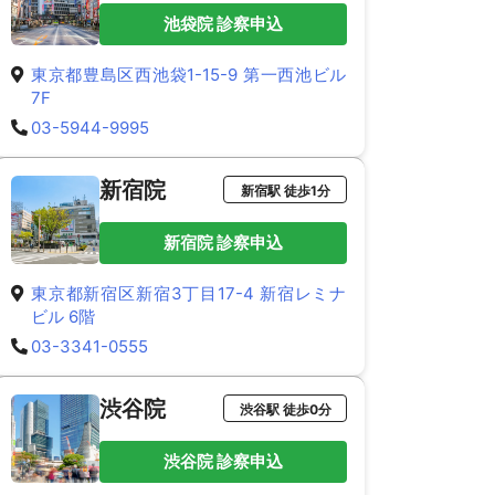
池袋院 診察申込
東京都豊島区西池袋1-15-9 第一西池ビル
7F
03-5944-9995
新宿院
新宿駅 徒歩1分
新宿院 診察申込
東京都新宿区新宿3丁目17-4 新宿レミナ
ビル 6階
03-3341-0555
渋谷院
渋谷駅 徒歩0分
渋谷院 診察申込