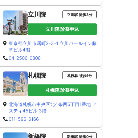
立川院
立川駅 徒歩3分
立川院 診察申込
東京都立川市曙町2-3-1 立川パールイン藤
堂ビル4階
04-2506-0808
札幌院
札幌駅 徒歩1分
札幌院 診察申込
北海道札幌市中央区北4条西5丁目1番地 ア
スティ45ビル 3階
011-596-6166
新橋院
新橋駅 徒歩0分