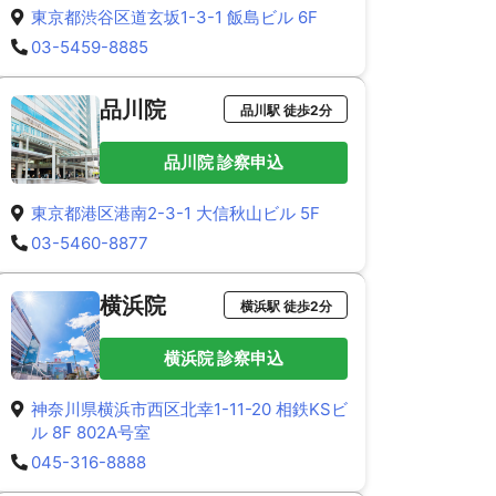
東京都渋谷区道玄坂1-3-1 飯島ビル 6F
03-5459-8885
品川院
品川駅 徒歩2分
品川院 診察申込
東京都港区港南2-3-1 大信秋山ビル 5F
03-5460-8877
横浜院
横浜駅 徒歩2分
横浜院 診察申込
神奈川県横浜市西区北幸1-11-20 相鉄KSビ
ル 8F 802A号室
045-316-8888