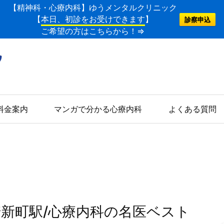
【精神科・心療内科】ゆうメンタルクリニック
【
本日、初診をお受けできます
】
診察申込
ご希望の方はこちらから！⇒
料金案内
マンガで分かる心療内科
よくある質問
崎新町駅/心療内科の名医ベスト