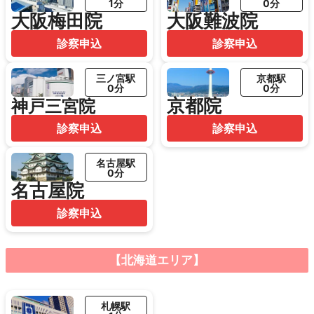
1分
0分
大阪梅田院
大阪難波院
診察申込
診察申込
三ノ宮駅
京都駅
0分
0分
京都院
神戸三宮院
診察申込
診察申込
名古屋駅
0分
名古屋院
診察申込
【北海道エリア】
札幌駅