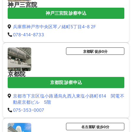
神戸三宮院
神戸三宮院 診察申込
兵庫県神戸市中央区琴ノ緒町5丁目4-8 2F
078-414-8733
京都駅 徒歩0分
京都院
京都院 診察申込
京都市下京区塩小路通烏丸西入東塩小路町614 関電不
動産京都ビル 5階
075-353-0007
名古屋駅 徒歩0分