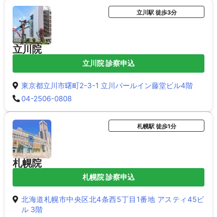
立川駅 徒歩3分
立川院
立川院 診察申込
東京都立川市曙町2-3-1 立川パールイン藤堂ビル4階
04-2506-0808
札幌駅 徒歩1分
札幌院
札幌院 診察申込
北海道札幌市中央区北4条西5丁目1番地 アスティ45ビ
ル 3階