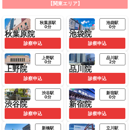
【関東エリア】
秋葉原駅
池袋駅
0分
0分
秋葉原院
池袋院
診察申込
診察申込
上野駅
品川駅
0分
2分
上野院
品川院
診察申込
診察申込
渋谷駅
新宿駅
0分
0分
渋谷院
新宿院
診察申込
診察申込
新橋駅
立川駅