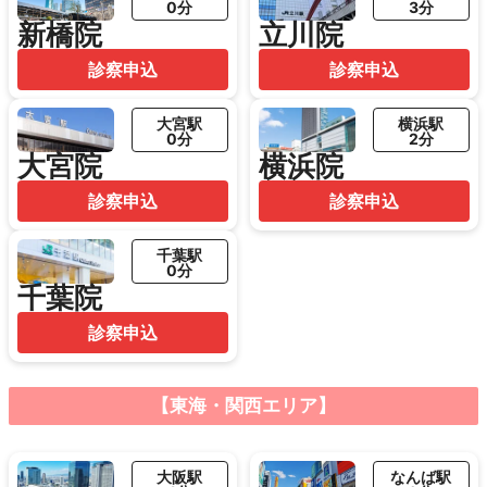
0分
3分
新橋院
立川院
診察申込
診察申込
大宮駅
横浜駅
0分
2分
大宮院
横浜院
診察申込
診察申込
千葉駅
0分
千葉院
診察申込
【東海・関西エリア】
大阪駅
なんば駅