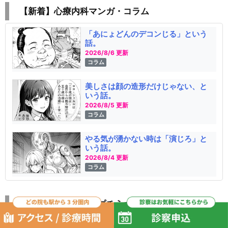
【新着】心療内科マンガ・コラム
「あにょどんのデコンじる」という
話。
2026/8/6 更新
コラム
美しさは顔の造形だけじゃない、と
いう話。
2026/8/5 更新
コラム
やる気が湧かない時は「演じろ」と
いう話。
2026/8/4 更新
コラム
うつをラクにする「プチうつ」マンガ
そこカブる!? まさかの趣味仲間をみ