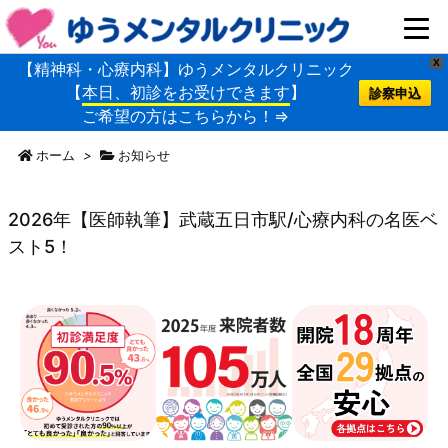
X
【精神科・心療内科】ゆうメンタルクリニック
【
本日、初診をお受けできます
】
診察申込
ご希望の方はこちらから！⇒
ホーム
>
お知らせ
2026年【医師執筆】武蔵五日市駅/心療内科の名医ベ
スト5！