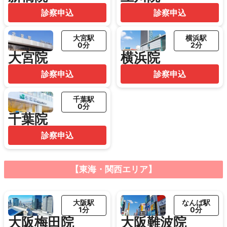
診察申込
診察申込
大宮駅
横浜駅
0分
2分
大宮院
横浜院
診察申込
診察申込
千葉駅
0分
千葉院
診察申込
【東海・関西エリア】
大阪駅
なんば駅
1分
0分
大阪梅田院
大阪難波院