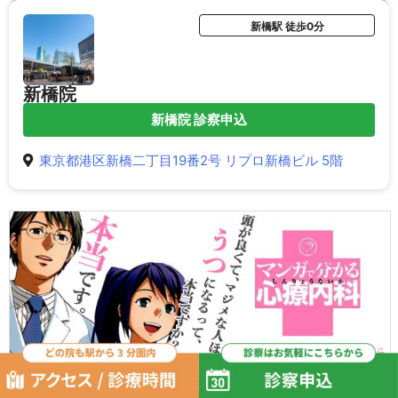
新橋駅 徒歩0分
新橋院
新橋院 診察申込
東京都港区新橋二丁目19番2号 リプロ新橋ビル 5階
ゆうきゆうが手がける『
マンガで分かる心療内科
』
総計 300 万部突破！単行本も出ています！