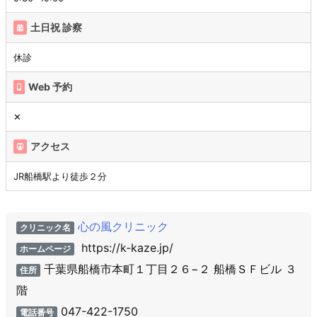
土日祝 診察
休診
Web 予約
✕
アクセス
JR船橋駅より徒歩２分
心の風クリニック
クリニック名
https://k-kaze.jp/
ホームページ
千葉県船橋市本町１丁目２６−２ 船橋ＳＦビル ３
住所
階
047-422-1750
電話番号