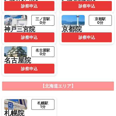
診察申込
診察申込
三ノ宮駅
京都駅
0分
0分
京都院
神戸三宮院
診察申込
診察申込
名古屋駅
0分
名古屋院
診察申込
【北海道エリア】
札幌駅
1分
札幌院