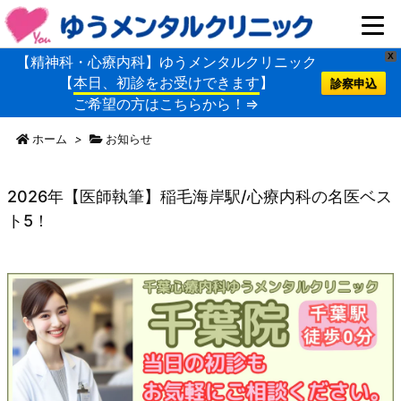
X
【精神科・心療内科】ゆうメンタルクリニック
【
本日、初診をお受けできます
】
診察申込
ご希望の方はこちらから！⇒
ホーム
>
お知らせ
2026年【医師執筆】稲毛海岸駅/心療内科の名医ベス
ト5！