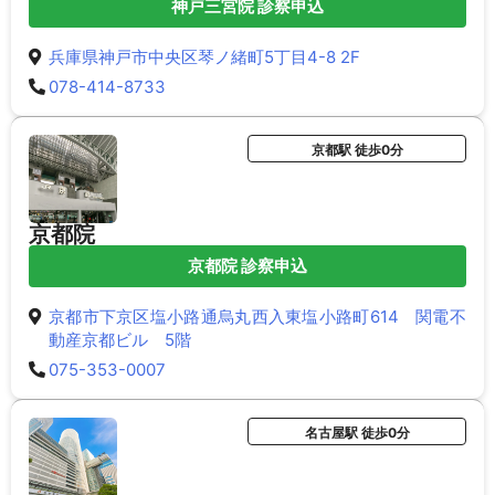
神戸三宮院 診察申込
兵庫県神戸市中央区琴ノ緒町5丁目4-8 2F
078-414-8733
京都駅 徒歩0分
京都院
京都院 診察申込
京都市下京区塩小路通烏丸西入東塩小路町614 関電不
動産京都ビル 5階
075-353-0007
名古屋駅 徒歩0分