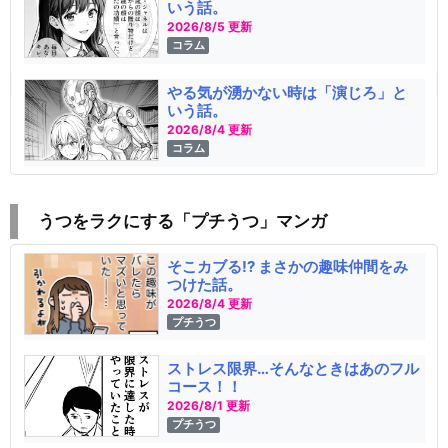
いう話。
2026/8/5 更新
コラム
やる気が湧かない時は「演じろ」と
いう話。
2026/8/4 更新
コラム
うつをラクにする「プチうつ」マンガ
そこカブる!? まさかの趣味仲間をみ
つけた話。
2026/8/4 更新
プチうつ
ストレス限界…そんなときはあのフル
コース！！
2026/8/1 更新
プチうつ