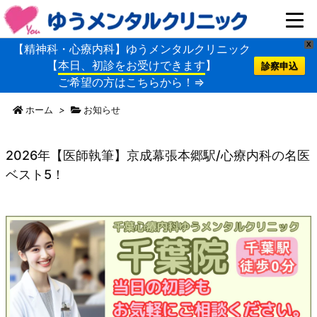
X
【精神科・心療内科】ゆうメンタルクリニック
【
本日、初診をお受けできます
】
診察申込
ご希望の方はこちらから！⇒
ホーム
>
お知らせ
2026年【医師執筆】京成幕張本郷駅/心療内科の名医
ベスト5！