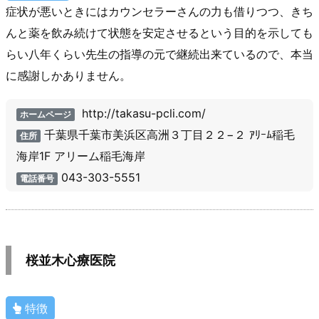
症状が悪いときにはカウンセラーさんの力も借りつつ、きち
んと薬を飲み続けて状態を安定させるという目的を示しても
らい八年くらい先生の指導の元で継続出来ているので、本当
に感謝しかありません。
http://takasu-pcli.com/
ホームページ
千葉県千葉市美浜区高洲３丁目２２−２ ｱﾘｰﾑ稲毛
住所
海岸1F アリーム稲毛海岸
043-303-5551
電話番号
桜並木心療医院
特徴