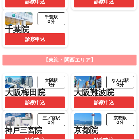
診察申込
診察申込
千葉駅
0分
千葉院
診察申込
【東海・関西エリア】
大阪駅
なんば駅
1分
0分
大阪梅田院
大阪難波院
診察申込
診察申込
三ノ宮駅
京都駅
0分
0分
京都院
神戸三宮院