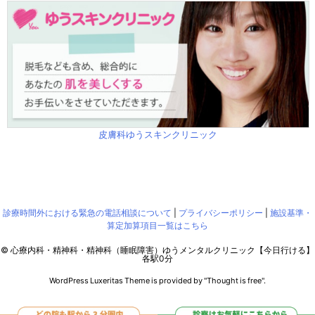
皮膚科ゆうスキンクリニック
診療時間外における緊急の電話相談について
|
プライバシーポリシー
|
施設基準・
算定加算項目一覧はこちら
©
心療内科・精神科・精神科（睡眠障害）ゆうメンタルクリニック【今日行ける】
各駅0分
WordPress Luxeritas Theme is provided by "
Thought is free
".