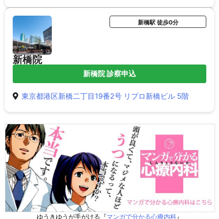
新橋駅 徒歩0分
新橋院
新橋院 診察申込
東京都港区新橋二丁目19番2号 リプロ新橋ビル 5階
ゆうきゆうが手がける『
マンガで分かる心療内科
』