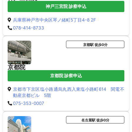
神戸三宮院 診察申込
兵庫県神戸市中央区琴ノ緒町5丁目4-8 2F
078-414-8733
京都駅 徒歩0分
京都院
京都院 診察申込
京都市下京区塩小路通烏丸西入東塩小路町614 関電不
動産京都ビル 5階
075-353-0007
名古屋駅 徒歩0分