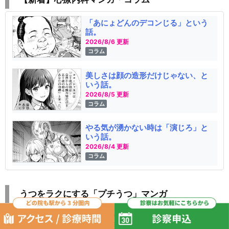
「あにょどんのデコンじる」という
話。
2026/8/6 更新
コラム
美しさは顔の造形だけじゃない、と
いう話。
2026/8/5 更新
コラム
やる気が湧かない時は「演じろ」と
いう話。
2026/8/4 更新
コラム
うつをラクにする「プチうつ」マンガ
そこカブる!? まさかの趣味仲間をみ
つけた話。