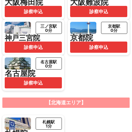
大阪梅田院
大阪難波院
診察申込
診察申込
三ノ宮駅
京都駅
0分
0分
京都院
神戸三宮院
診察申込
診察申込
名古屋駅
0分
名古屋院
診察申込
【北海道エリア】
札幌駅
1分