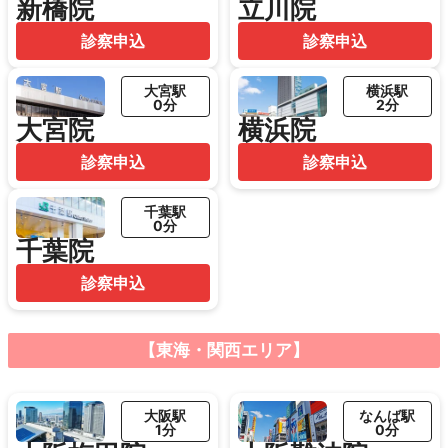
新橋院
立川院
診察申込
診察申込
大宮駅
横浜駅
0分
2分
大宮院
横浜院
診察申込
診察申込
千葉駅
0分
千葉院
診察申込
【東海・関西エリア】
大阪駅
なんば駅
1分
0分