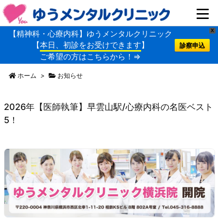
X
【精神科・心療内科】ゆうメンタルクリニック
【
本日、初診をお受けできます
】
診察申込
ご希望の方はこちらから！⇒
ホーム
>
お知らせ
2026年【医師執筆】早雲山駅/心療内科の名医ベスト
5！