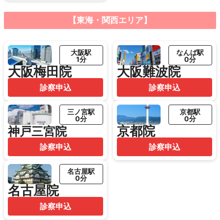
【東海・関西エリア】
大阪駅
なんば駅
1分
0分
大阪梅田院
大阪難波院
診察申込
診察申込
三ノ宮駅
京都駅
0分
0分
京都院
神戸三宮院
診察申込
診察申込
名古屋駅
0分
名古屋院
診察申込