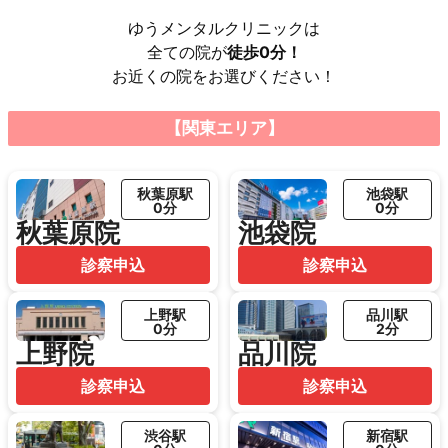
ゆうメンタルクリニックは
全ての院が
徒歩0分！
お近くの院をお選びください！
【関東エリア】
秋葉原駅
池袋駅
0分
0分
秋葉原院
池袋院
診察申込
診察申込
上野駅
品川駅
0分
2分
上野院
品川院
診察申込
診察申込
渋谷駅
新宿駅