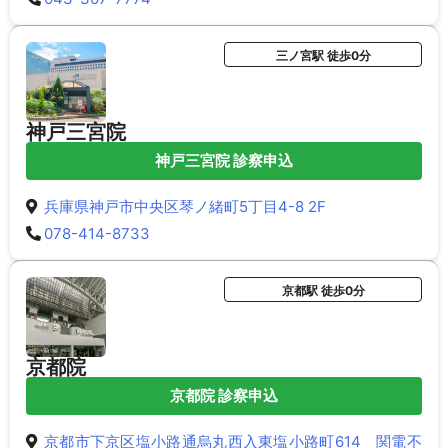
三ノ宮駅 徒歩0分
神戸三宮院
神戸三宮院 診察申込
兵庫県神戸市中央区琴ノ緒町5丁目4-8 2F
078-414-8733
京都駅 徒歩0分
京都院
京都院 診察申込
京都市下京区塩小路通烏丸西入東塩小路町614 関電不