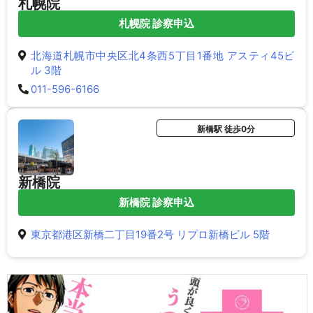
札幌院
札幌院 診察申込
北海道札幌市中央区北4条西5丁目1番地 アスティ45ビ
ル 3階
011-596-6166
新橋駅 徒歩0分
新橋院
新橋院 診察申込
東京都港区新橋二丁目19番2号 リプロ新橋ビル 5階