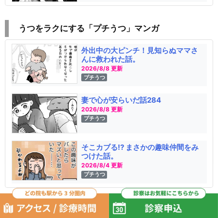
うつをラクにする「プチうつ」マンガ
外出中の大ピンチ！見知らぬママさ
んに救われた話。
2026/8/8 更新
プチうつ
妻で心が安らいだ話284
2026/8/8 更新
プチうつ
そこカブる!? まさかの趣味仲間をみ
つけた話。
2026/8/4 更新
プチうつ
【新着】美容マンガ・コラム