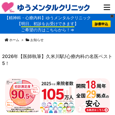
X
【精神科・心療内科】ゆうメンタルクリニック
【
明日、初診をお受けできます
】
診察申込
ご希望の方はこちらから！⇒
ホーム
>
お知らせ
2026年【医師執筆】久米川駅/心療内科の名医ベスト
5！