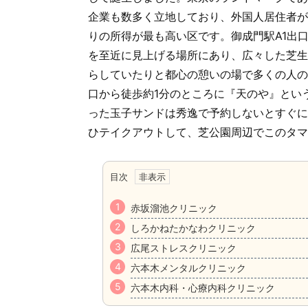
企業も数多く立地しており、外国人居住者が
りの所得が最も高い区です。御成門駅A1出
を至近に見上げる場所にあり、広々した芝生
らしていたりと都心の憩いの場で多くの人の
口から徒歩約1分のところに『天のや』とい
った玉子サンドは秀逸で予約しないとすぐに
ひテイクアウトして、芝公園周辺でこのタマ
目次
赤坂溜池クリニック
しろかねたかなわクリニック
広尾ストレスクリニック
六本木メンタルクリニック
六本木内科・心療内科クリニック