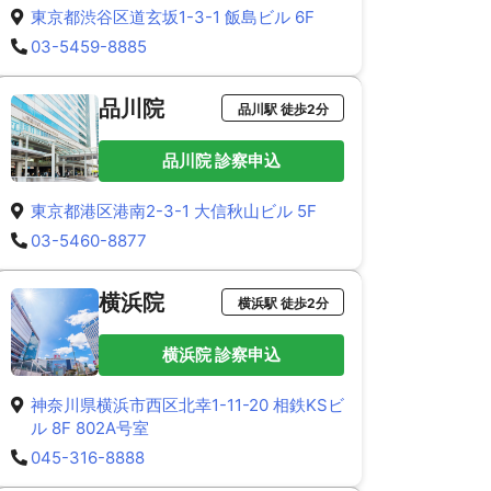
東京都渋谷区道玄坂1-3-1 飯島ビル 6F
03-5459-8885
品川院
品川駅 徒歩2分
品川院 診察申込
東京都港区港南2-3-1 大信秋山ビル 5F
03-5460-8877
横浜院
横浜駅 徒歩2分
横浜院 診察申込
神奈川県横浜市西区北幸1-11-20 相鉄KSビ
ル 8F 802A号室
045-316-8888