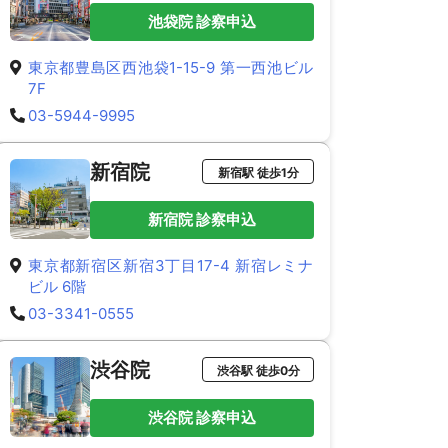
池袋院 診察申込
東京都豊島区西池袋1-15-9 第一西池ビル
7F
03-5944-9995
新宿院
新宿駅 徒歩1分
新宿院 診察申込
東京都新宿区新宿3丁目17-4 新宿レミナ
ビル 6階
03-3341-0555
渋谷院
渋谷駅 徒歩0分
渋谷院 診察申込