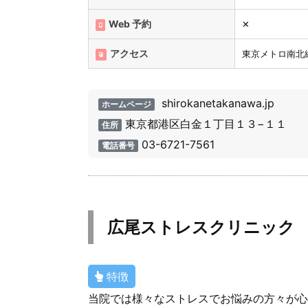
Web 予約
✕
アクセス
東京メトロ南北
shirokanetakanawa.jp
ホームページ
東京都港区白金１丁目１３−１１
住所
03-6721-7561
電話番号
広尾ストレスクリニック
特徴
当院では様々なストレスでお悩みの方々が心