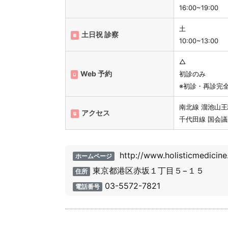
16:00~19:00
土
土日祝 診察
10:00~13:00
△
Web 予約
初診のみ
※初診・再診完
南北線 溜池山王
アクセス
千代田線 国会議
http://www.holisticmedicine.j
ホームページ
東京都港区赤坂１丁目５−１５
住所
03-5572-7821
電話番号