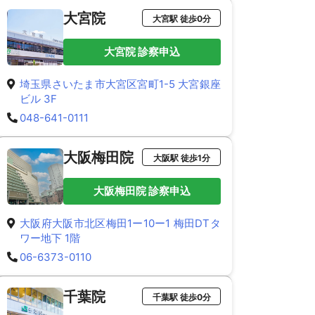
大宮院
大宮駅 徒歩0分
大宮院 診察申込
埼玉県さいたま市大宮区宮町1-5 大宮銀座
ビル 3F
048-641-0111
大阪梅田院
大阪駅 徒歩1分
大阪梅田院 診察申込
大阪府大阪市北区梅田1ー10ー1 梅田DTタ
ワー地下 1階
06-6373-0110
千葉院
千葉駅 徒歩0分