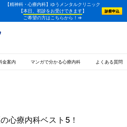
【精神科・心療内科】ゆうメンタルクリニック
【
本日、初診をお受けできます
】
診察申込
ご希望の方はこちらから！⇒
料金案内
マンガで分かる心療内科
よくある質問
区の心療内科ベスト5！