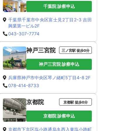
千葉院 診察申込
千葉県千葉市中央区富士見2丁目2-3 吉田
興業第一ビル2F
043-307-7774
神戸三宮院
三ノ宮駅 徒歩0分
神戸三宮院 診察申込
兵庫県神戸市中央区琴ノ緒町5丁目4-8 2F
078-414-8733
京都院
京都駅 徒歩0分
京都院 診察申込
京都市下京区塩小路通烏丸西入東塩小路町