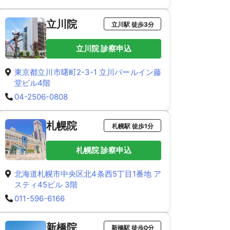
立川院
立川駅 徒歩3分
立川院 診察申込
東京都立川市曙町2-3-1 立川パールイン藤
堂ビル4階
04-2506-0808
札幌院
札幌駅 徒歩1分
札幌院 診察申込
北海道札幌市中央区北4条西5丁目1番地 ア
スティ45ビル 3階
011-596-6166
新橋院
新橋駅 徒歩0分