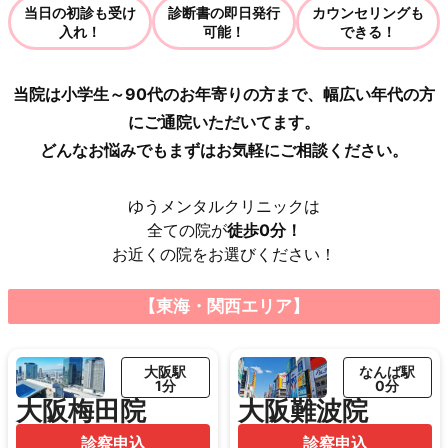
当日の初診も受け
診断書の即日発行
カウンセリングも
入れ！
可能！
できる！
当院は小学生～90代のお年寄りの方まで、幅広い年代の方
にご通院いただいてます。
どんなお悩みでもまずはお気軽にご相談ください。
ゆうメンタルクリニックは
全ての院が
徒歩0分！
お近くの院をお選びください！
【東海・関西エリア】
大阪駅
なんば駅
1分
0分
大阪梅田院
大阪難波院
診察申込
診察申込