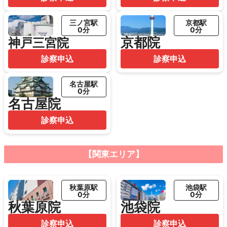
三ノ宮駅
京都駅
0分
0分
京都院
神戸三宮院
診察申込
診察申込
名古屋駅
0分
名古屋院
診察申込
【関東エリア】
秋葉原駅
池袋駅
0分
0分
秋葉原院
池袋院
診察申込
診察申込