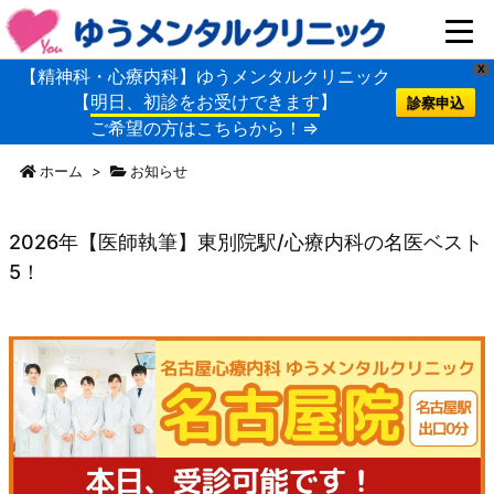
X
【精神科・心療内科】ゆうメンタルクリニック
【
明日、初診をお受けできます
】
診察申込
ご希望の方はこちらから！⇒
ホーム
>
お知らせ
2026年【医師執筆】東別院駅/心療内科の名医ベスト
5！