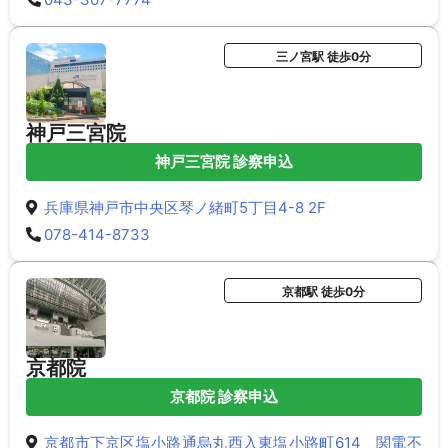
三ノ宮駅 徒歩0分
神戸三宮院
神戸三宮院 診察申込
兵庫県神戸市中央区琴ノ緒町5丁目4-8 2F
078-414-8733
京都駅 徒歩0分
京都院
京都院 診察申込
京都市下京区塩小路通烏丸西入東塩小路町614 関電不