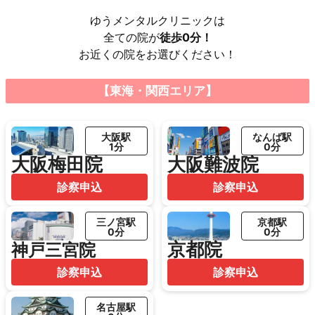
ゆうメンタルクリニックは
全ての院が
徒歩0分！
お近くの院をお選びください！
【東海・関西エリア】
大阪駅
なんば駅
1分
0分
大阪梅田院
大阪難波院
診察申込
診察申込
三ノ宮駅
京都駅
0分
0分
京都院
神戸三宮院
診察申込
診察申込
名古屋駅