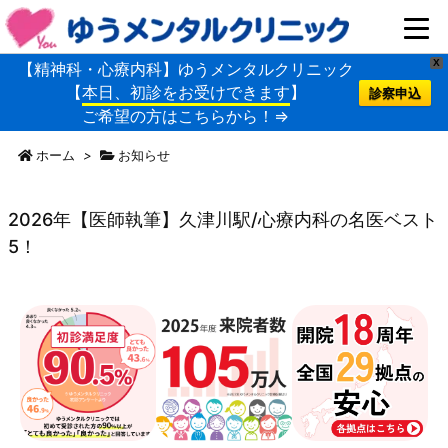
X
【精神科・心療内科】ゆうメンタルクリニック
【
本日、初診をお受けできます
】
診察申込
ご希望の方はこちらから！⇒
ホーム
>
お知らせ
2026年【医師執筆】久津川駅/心療内科の名医ベスト
5！