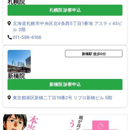
札幌院
札幌院 診察申込
北海道札幌市中央区北4条西5丁目1番地 アスティ45ビ
ル 3階
011-596-6166
新橋駅 徒歩0分
新橋院
新橋院 診察申込
東京都港区新橋二丁目19番2号 リプロ新橋ビル 5階