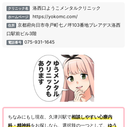
洛西口ようこメンタルクリニック
クリニック名
https://yokomc.com/
ホームページ
京都府向日市寺戸町七ノ坪103番地プレアデス洛西
住所
口駅前ビル3階
075-931-1645
電話番号
ちなみにもし現在、久津川駅で
相談しやすい心療内
科・精神科
をお探しなら、選択肢の一つとして、
ゆう