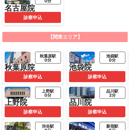
0分
名古屋院
診察申込
【関東エリア】
秋葉原駅
池袋駅
0分
0分
秋葉原院
池袋院
診察申込
診察申込
上野駅
品川駅
0分
2分
上野院
品川院
診察申込
診察申込
渋谷駅
新宿駅