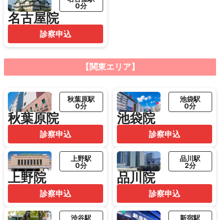
0分
名古屋院
診察申込
【関東エリア】
秋葉原駅
池袋駅
0分
0分
秋葉原院
池袋院
診察申込
診察申込
上野駅
品川駅
0分
2分
上野院
品川院
診察申込
診察申込
渋谷駅
新宿駅