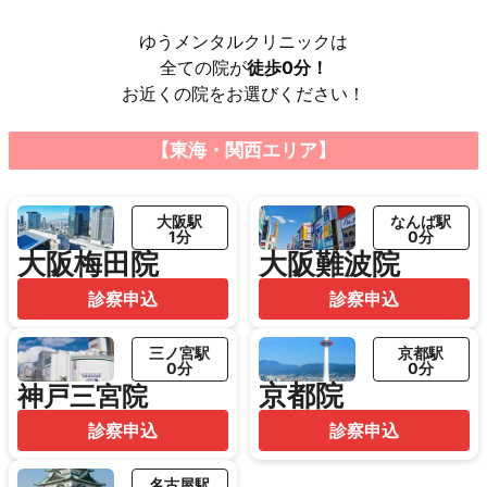
ゆうメンタルクリニックは
全ての院が
徒歩0分！
お近くの院をお選びください！
【東海・関西エリア】
大阪駅
なんば駅
1分
0分
大阪梅田院
大阪難波院
診察申込
診察申込
三ノ宮駅
京都駅
0分
0分
京都院
神戸三宮院
診察申込
診察申込
名古屋駅