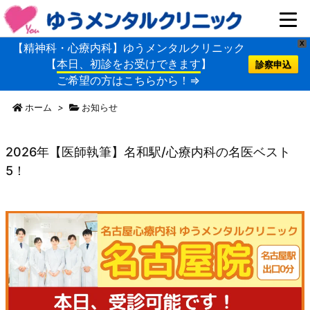
X
【精神科・心療内科】ゆうメンタルクリニック
【
本日、初診をお受けできます
】
診察申込
ご希望の方はこちらから！⇒
ホーム
>
お知らせ
2026年【医師執筆】名和駅/心療内科の名医ベスト
5！