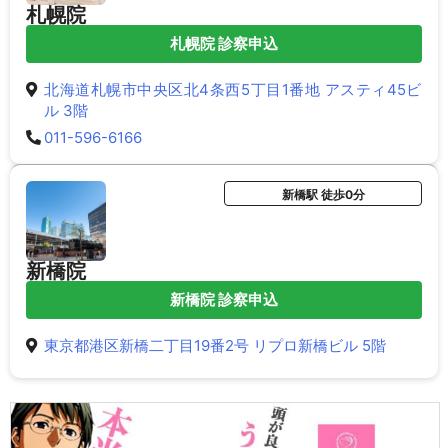
札幌院
札幌院 診察申込
北海道札幌市中央区北4条西5丁目1番地 アスティ45ビ
ル 3階
011-596-6166
新橋駅 徒歩0分
新橋院
新橋院 診察申込
東京都港区新橋二丁目19番2号 リプロ新橋ビル 5階