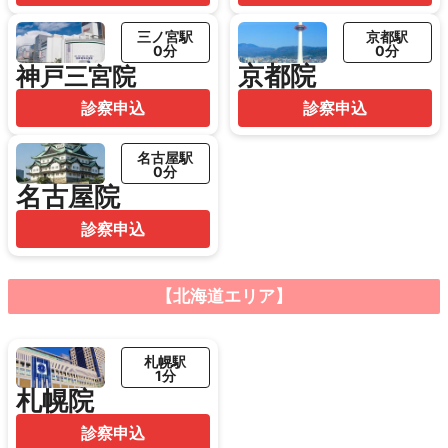
三ノ宮駅
京都駅
0分
0分
京都院
神戸三宮院
診察申込
診察申込
名古屋駅
0分
名古屋院
診察申込
【北海道エリア】
札幌駅
1分
札幌院
診察申込