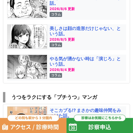
話。
2026/8/6 更新
コラム
美しさは顔の造形だけじゃない、と
いう話。
2026/8/5 更新
コラム
やる気が湧かない時は「演じろ」と
いう話。
2026/8/4 更新
コラム
うつをラクにする「プチうつ」マンガ
そこカブる!? まさかの趣味仲間をみ
つけた話。
2026/8/4 更新
プチうつ