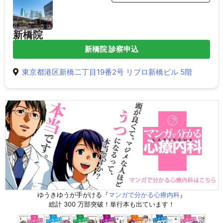
新橋院
新橋院 診察申込
東京都港区新橋二丁目19番2号 リプロ新橋ビル 5階
ゆうきゆうが手がける『
マンガで分かる心療内科
』
総計 300 万部突破！単行本も出ています！