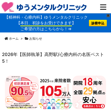
X
【精神科・心療内科】ゆうメンタルクリニック
【
本日、初診をお受けできます
】
診察申込
ご希望の方はこちらから！⇒
ホーム
>
お知らせ
2026年【医師執筆】高野駅/心療内科の名医ベスト
5！