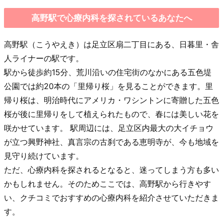
高野駅で心療内科を探されているあなたへ
高野駅（こうやえき）は足立区扇二丁目にある、日暮里・舎
人ライナーの駅です。
駅から徒歩約15分、荒川沿いの住宅街のなかにある五色堤
公園では約20本の「里帰り桜」を見ることができます。里
帰り桜は、明治時代にアメリカ・ワシントンに寄贈した五色
桜が後に里帰りをして植えられたもので、春には美しい花を
咲かせています。 駅周辺には、足立区内最大の大イチョウ
が立つ興野神社、真言宗の古刹である恵明寺が、今も地域を
見守り続けています。
ただ、心療内科を探されるとなると、迷ってしまう方も多い
かもしれません。そのためここでは、高野駅から行きやす
い、クチコミでおすすめの心療内科を紹介させていただきま
す。