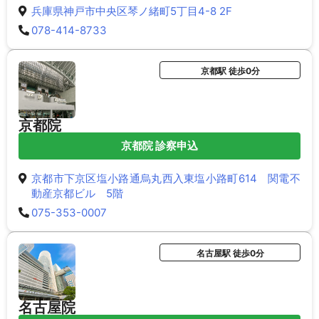
兵庫県神戸市中央区琴ノ緒町5丁目4-8 2F
078-414-8733
京都駅 徒歩0分
京都院
京都院 診察申込
京都市下京区塩小路通烏丸西入東塩小路町614 関電不
動産京都ビル 5階
075-353-0007
名古屋駅 徒歩0分
名古屋院