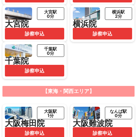
大宮駅
横浜駅
0分
2分
大宮院
横浜院
診察申込
診察申込
千葉駅
0分
千葉院
診察申込
【東海・関西エリア】
大阪駅
なんば駅
1分
0分
大阪梅田院
大阪難波院
診察申込
診察申込