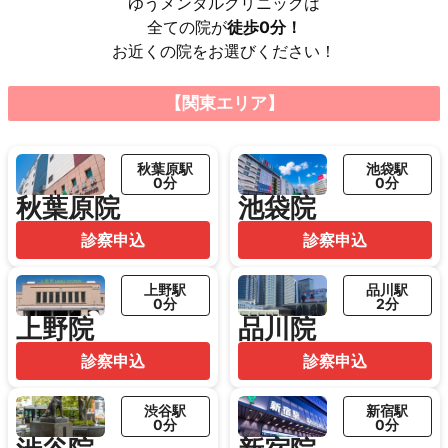
ゆうメンタルクリニックは
全ての院が
徒歩0分！
お近くの院をお選びください！
【関東エリア】
秋葉原駅
池袋駅
0分
0分
秋葉原院
池袋院
診察申込
診察申込
上野駅
品川駅
0分
2分
上野院
品川院
診察申込
診察申込
渋谷駅
新宿駅
0分
0分