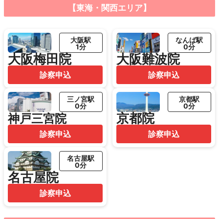
【東海・関西エリア】
大阪駅
なんば駅
1分
0分
大阪梅田院
大阪難波院
診察申込
診察申込
三ノ宮駅
京都駅
0分
0分
京都院
神戸三宮院
診察申込
診察申込
名古屋駅
0分
名古屋院
診察申込