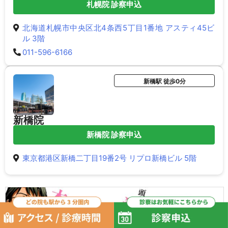
札幌院 診察申込
北海道札幌市中央区北4条西5丁目1番地 アスティ45ビ
ル 3階
011-596-6166
新橋駅 徒歩0分
新橋院
新橋院 診察申込
東京都港区新橋二丁目19番2号 リプロ新橋ビル 5階