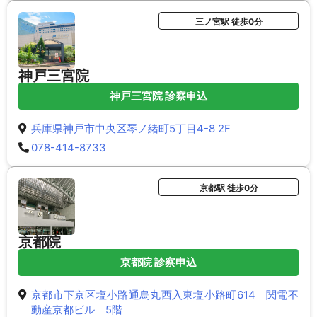
三ノ宮駅 徒歩0分
神戸三宮院
神戸三宮院 診察申込
兵庫県神戸市中央区琴ノ緒町5丁目4-8 2F
078-414-8733
京都駅 徒歩0分
京都院
京都院 診察申込
京都市下京区塩小路通烏丸西入東塩小路町614 関電不
動産京都ビル 5階