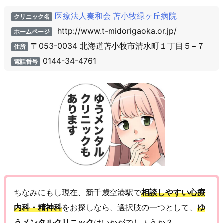
医療法人奏和会 苫小牧緑ヶ丘病院
クリニック名
http://www.t-midorigaoka.or.jp/
ホームページ
〒053-0034 北海道苫小牧市清水町１丁目５−７
住所
0144-34-4761
電話番号
ちなみにもし現在、新千歳空港駅で
相談しやすい心療
内科・精神科
をお探しなら、選択肢の一つとして、
ゆ
うメンタルクリニック
はいかがでしょうか？