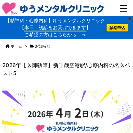
X
【精神科・心療内科】ゆうメンタルクリニック
【
本日、初診をお受けできます
】
診察申込
ご希望の方はこちらから！⇒
ホーム
>
お知らせ
2026年【医師執筆】新千歳空港駅/心療内科の名医ベ
スト5！