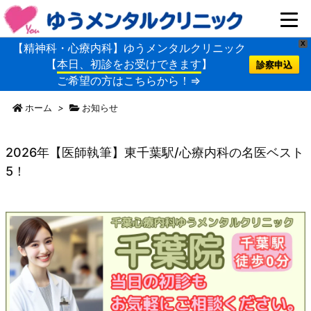
X
【精神科・心療内科】ゆうメンタルクリニック
【
本日、初診をお受けできます
】
診察申込
ご希望の方はこちらから！⇒
ホーム
>
お知らせ
2026年【医師執筆】東千葉駅/心療内科の名医ベスト
5！