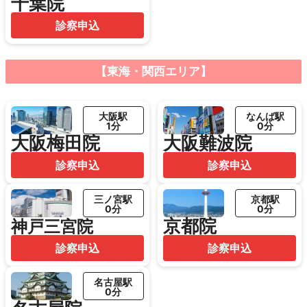
千葉院
診察申込
【東海・関西エリア】
大阪駅
なんば駅
1分
0分
大阪梅田院
大阪難波院
診察申込
診察申込
三ノ宮駅
京都駅
0分
0分
京都院
神戸三宮院
診察申込
診察申込
名古屋駅
0分