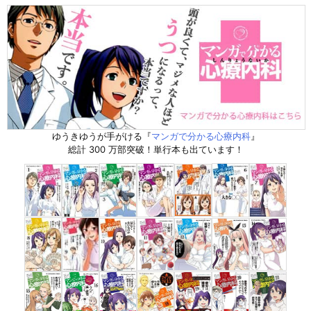
ゆうきゆうが手がける『
マンガで分かる心療内科
』
総計 300 万部突破！単行本も出ています！