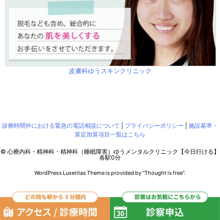
皮膚科ゆうスキンクリニック
診療時間外における緊急の電話相談について
|
プライバシーポリシー
|
施設基準・
算定加算項目一覧はこちら
©
心療内科・精神科・精神科（睡眠障害）ゆうメンタルクリニック【今日行ける】
各駅0分
WordPress Luxeritas Theme is provided by "
Thought is free
".