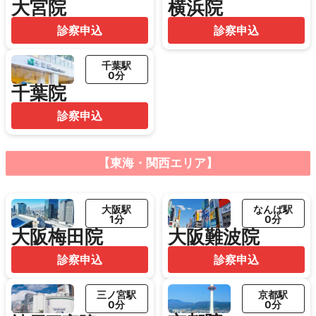
大宮院
横浜院
診察申込
診察申込
千葉駅
0分
千葉院
診察申込
【東海・関西エリア】
大阪駅
なんば駅
1分
0分
大阪梅田院
大阪難波院
診察申込
診察申込
三ノ宮駅
京都駅
0分
0分