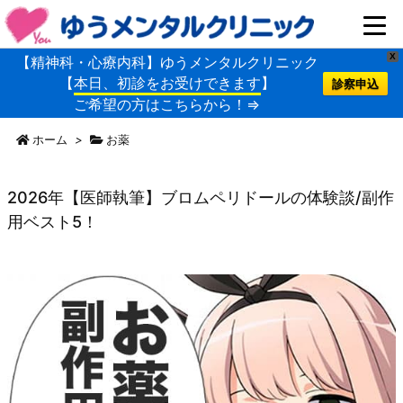
X
【精神科・心療内科】ゆうメンタルクリニック
【
本日、初診をお受けできます
】
診察申込
ご希望の方はこちらから！⇒
ホーム
>
お薬
2026年【医師執筆】ブロムペリドールの体験談/副作
用ベスト5！