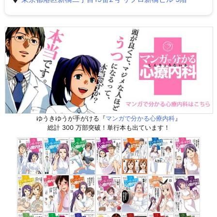
ゆうきゆうが手がける『
マンガで分かる心療内科
』
総計 300 万部突破！単行本も出ています！