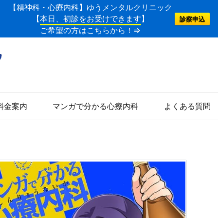
【精神科・心療内科】ゆうメンタルクリニック
【
本日、初診をお受けできます
】
診察申込
ご希望の方はこちらから！⇒
料金案内
マンガで分かる心療内科
よくある質問