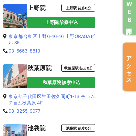
WEB問診
上野院
上野駅 徒歩0分
上野院 診察申込
東京都台東区上野6-16-16 上野ORAGAビ
ル 8F
03-6663-8813
アクセス
秋葉原院
秋葉原駅 徒歩0分
秋葉原院 診察申込
東京都千代田区神田佐久間町1-13 チョム
チョム秋葉原 4F
03-3255-9077
池袋院
池袋駅 徒歩0分