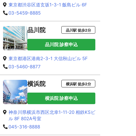
東京都渋谷区道玄坂1-3-1 飯島ビル 6F
03-5459-8885
品川院
品川駅 徒歩2分
品川院 診察申込
東京都港区港南2-3-1 大信秋山ビル 5F
03-5460-8877
横浜院
横浜駅 徒歩2分
横浜院 診察申込
神奈川県横浜市西区北幸1-11-20 相鉄KSビ
ル 8F 802A号室
045-316-8888