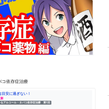
バコ依存症治療
は目安に過ぎない！
更新
かるアルコール・タバコ依存症治療 第1回