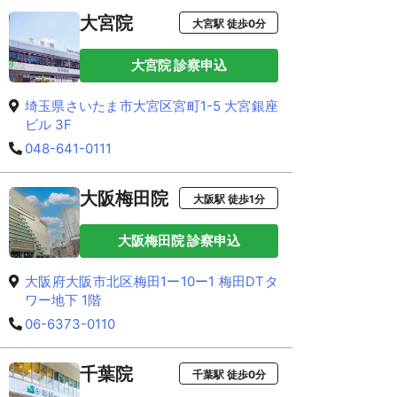
大宮院
大宮駅 徒歩0分
大宮院 診察申込
埼玉県さいたま市大宮区宮町1-5 大宮銀座
ビル 3F
048-641-0111
大阪梅田院
大阪駅 徒歩1分
大阪梅田院 診察申込
大阪府大阪市北区梅田1ー10ー1 梅田DTタ
ワー地下 1階
06-6373-0110
千葉院
千葉駅 徒歩0分