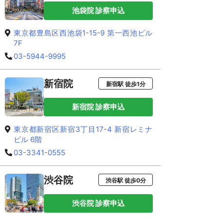
池袋院 診察申込
東京都豊島区西池袋1-15-9 第一西池ビル
7F
03-5944-9995
新宿院
新宿駅 徒歩1分
新宿院 診察申込
東京都新宿区新宿3丁目17-4 新宿レミナ
ビル 6階
03-3341-0555
渋谷院
渋谷駅 徒歩0分
渋谷院 診察申込