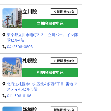
立川院
立川駅 徒歩3分
立川院 診察申込
東京都立川市曙町2-3-1 立川パールイン藤
堂ビル4階
04-2506-0808
札幌院
札幌駅 徒歩1分
札幌院 診察申込
北海道札幌市中央区北4条西5丁目1番地 ア
スティ45ビル 3階
011-596-6166
新橋院
新橋駅 徒歩0分