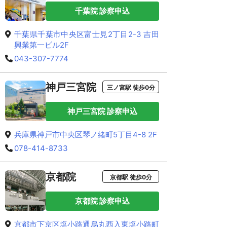
千葉院 診察申込
千葉県千葉市中央区富士見2丁目2-3 吉田
興業第一ビル2F
043-307-7774
神戸三宮院
三ノ宮駅 徒歩0分
神戸三宮院 診察申込
兵庫県神戸市中央区琴ノ緒町5丁目4-8 2F
078-414-8733
京都院
京都駅 徒歩0分
京都院 診察申込
京都市下京区塩小路通烏丸西入東塩小路町