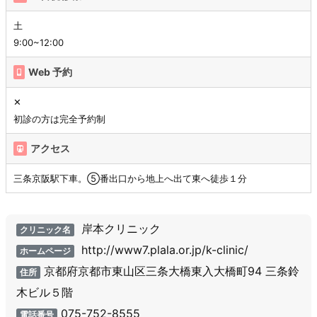
土
9:00~12:00
Web 予約
✕
初診の方は完全予約制
アクセス
三条京阪駅下車。⑤番出口から地上へ出て東へ徒歩１分
岸本クリニック
クリニック名
http://www7.plala.or.jp/k-clinic/
ホームページ
京都府京都市東山区三条大橋東入大橋町94 三条鈴
住所
木ビル５階
075-752-8555
電話番号