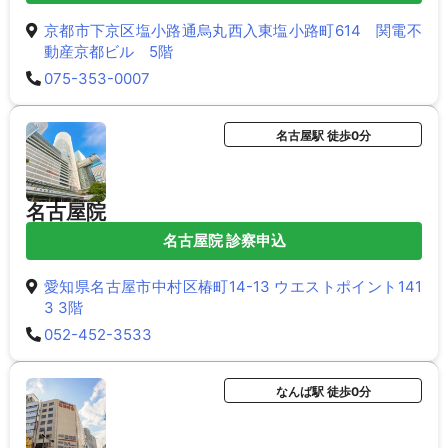
京都市下京区塩小路通烏丸西入東塩小路町614 関電不
動産京都ビル 5階
075-353-0007
名古屋駅 徒歩0分
名古屋院
名古屋院 診察申込
愛知県名古屋市中村区椿町14-13 ウエストポイント141
3 3階
052-452-3533
なんば駅 徒歩0分