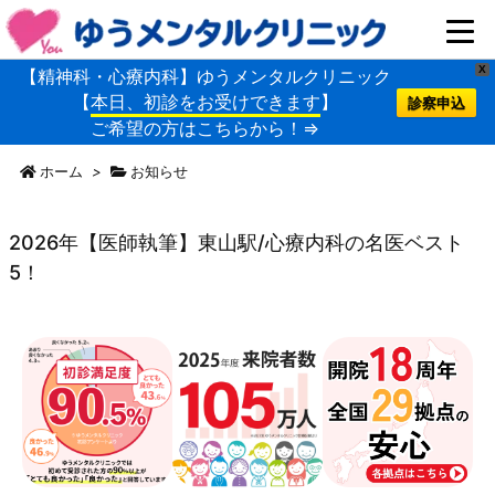
X
【精神科・心療内科】ゆうメンタルクリニック
【
本日、初診をお受けできます
】
診察申込
ご希望の方はこちらから！⇒
ホーム
>
お知らせ
2026年【医師執筆】東山駅/心療内科の名医ベスト
5！