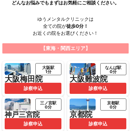
どんなお悩みでもまずはお気軽にご相談ください。
ゆうメンタルクリニックは
全ての院が
徒歩0分！
お近くの院をお選びください！
【東海・関西エリア】
大阪駅
なんば駅
1分
0分
大阪梅田院
大阪難波院
診察申込
診察申込
三ノ宮駅
京都駅
0分
0分
京都院
神戸三宮院
診察申込
診察申込