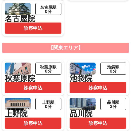
名古屋駅
0分
名古屋院
診察申込
【関東エリア】
秋葉原駅
池袋駅
0分
0分
秋葉原院
池袋院
診察申込
診察申込
上野駅
品川駅
0分
2分
上野院
品川院
診察申込
診察申込