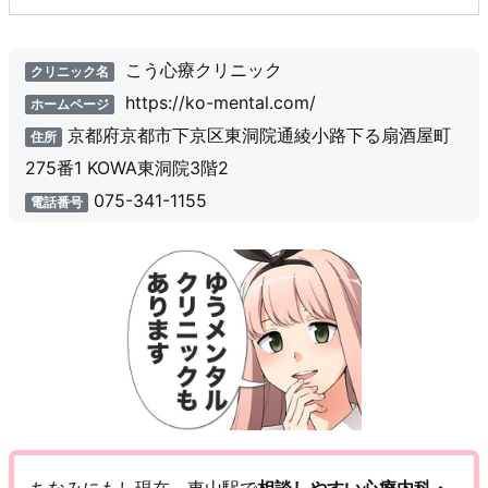
こう心療クリニック
クリニック名
https://ko-mental.com/
ホームページ
京都府京都市下京区東洞院通綾小路下る扇酒屋町
住所
275番1 KOWA東洞院3階2
075-341-1155
電話番号
ちなみにもし現在、東山駅で
相談しやすい心療内科・