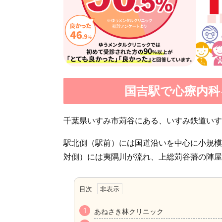
国吉駅で心療内科
千葉県いすみ市苅谷にある、いすみ鉄道いす
駅北側（駅前）には国道沿いを中心に小規模
対側）には夷隅川が流れ、上総苅谷藩の陣屋
目次
あねさき林クリニック