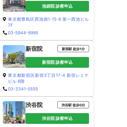
池袋院 診察申込
東京都豊島区西池袋1-15-9 第一西池ビル
7F
03-5944-9995
新宿院
新宿駅 徒歩1分
新宿院 診察申込
東京都新宿区新宿3丁目17-4 新宿レミナ
ビル 6階
03-3341-0555
渋谷院
渋谷駅 徒歩0分
渋谷院 診察申込