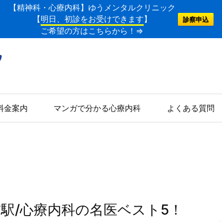
【精神科・心療内科】ゆうメンタルクリニック
【
明日、初診をお受けできます
】
診察申込
ご希望の方はこちらから！⇒
料金案内
マンガで分かる心療内科
よくある質問
吉駅/心療内科の名医ベスト5！