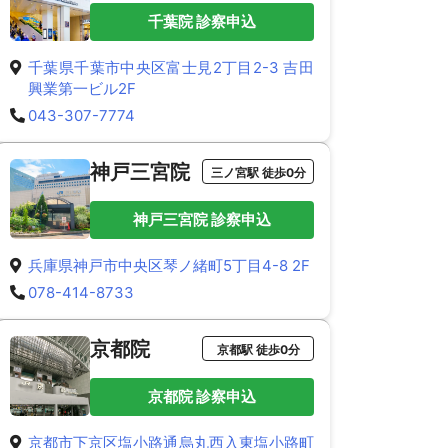
千葉院 診察申込
千葉県千葉市中央区富士見2丁目2-3 吉田
興業第一ビル2F
043-307-7774
神戸三宮院
三ノ宮駅 徒歩0分
神戸三宮院 診察申込
兵庫県神戸市中央区琴ノ緒町5丁目4-8 2F
078-414-8733
京都院
京都駅 徒歩0分
京都院 診察申込
京都市下京区塩小路通烏丸西入東塩小路町