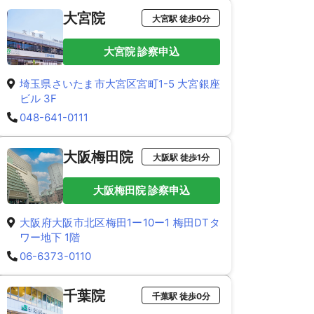
大宮院
大宮駅 徒歩0分
大宮院 診察申込
埼玉県さいたま市大宮区宮町1-5 大宮銀座
ビル 3F
048-641-0111
大阪梅田院
大阪駅 徒歩1分
大阪梅田院 診察申込
大阪府大阪市北区梅田1ー10ー1 梅田DTタ
ワー地下 1階
06-6373-0110
千葉院
千葉駅 徒歩0分