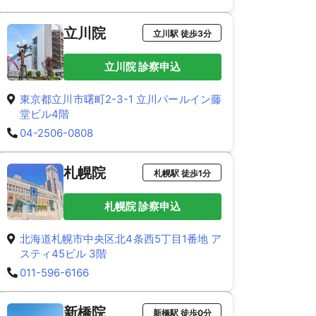
立川院
立川駅 徒歩3分
立川院 診察申込
東京都立川市曙町2-3-1 立川パールイン藤
堂ビル4階
04-2506-0808
札幌院
札幌駅 徒歩1分
札幌院 診察申込
北海道札幌市中央区北4条西5丁目1番地 ア
スティ45ビル 3階
011-596-6166
新橋院
新橋駅 徒歩0分