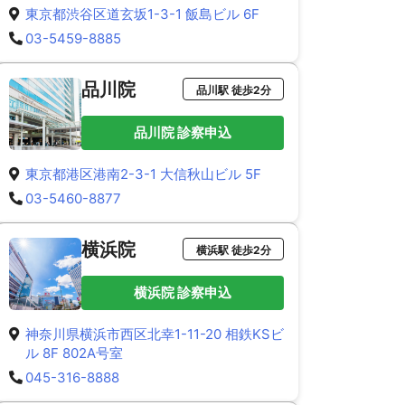
東京都渋谷区道玄坂1-3-1 飯島ビル 6F
03-5459-8885
品川院
品川駅 徒歩2分
品川院 診察申込
東京都港区港南2-3-1 大信秋山ビル 5F
03-5460-8877
横浜院
横浜駅 徒歩2分
横浜院 診察申込
神奈川県横浜市西区北幸1-11-20 相鉄KSビ
ル 8F 802A号室
045-316-8888