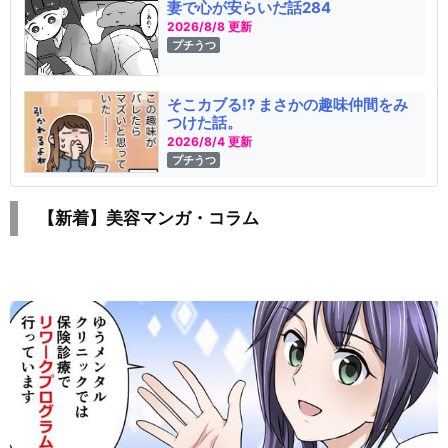
妻で心が安らいだ話284
2026/8/8 更新
プチうつ
そこカブる!? まさかの趣味仲間をみ
つけた話。
2026/8/4 更新
プチうつ
【新着】美容マンガ・コラム