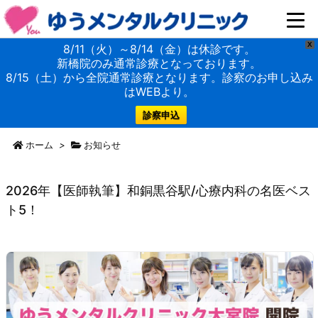
X
8/11（火）～8/14（金）は休診です。
新橋院のみ通常診療となっております。
8/15（土）から全院通常診療となります。診察のお申し込み
はWEBより。
診察申込
ホーム
>
お知らせ
2026年【医師執筆】和銅黒谷駅/心療内科の名医ベス
ト5！