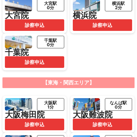
大宮駅
横浜駅
0分
2分
大宮院
横浜院
診察申込
診察申込
千葉駅
0分
千葉院
診察申込
【東海・関西エリア】
大阪駅
なんば駅
1分
0分
大阪梅田院
大阪難波院
診察申込
診察申込