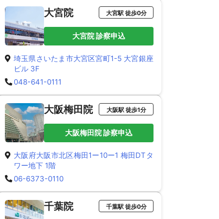
大宮院
大宮駅 徒歩0分
大宮院 診察申込
埼玉県さいたま市大宮区宮町1-5 大宮銀座
ビル 3F
048-641-0111
大阪梅田院
大阪駅 徒歩1分
大阪梅田院 診察申込
大阪府大阪市北区梅田1ー10ー1 梅田DTタ
ワー地下 1階
06-6373-0110
千葉院
千葉駅 徒歩0分