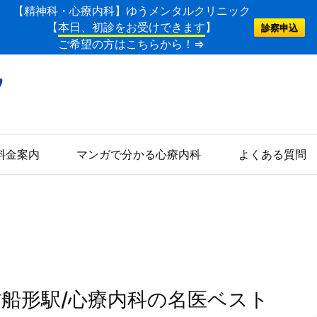
【精神科・心療内科】ゆうメンタルクリニック
【
本日、初診をお受けできます
】
診察申込
ご希望の方はこちらから！⇒
料金案内
マンガで分かる心療内科
よくある質問
古船形駅/心療内科の名医ベスト