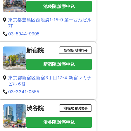
池袋院 診察申込
東京都豊島区西池袋1-15-9 第一西池ビル
7F
03-5944-9995
新宿院
新宿駅 徒歩1分
新宿院 診察申込
東京都新宿区新宿3丁目17-4 新宿レミナ
ビル 6階
03-3341-0555
渋谷院
渋谷駅 徒歩0分
渋谷院 診察申込