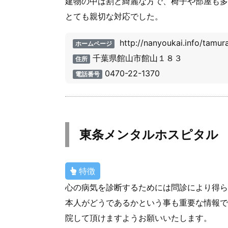
建物の中は割と綺麗な方で、椅子や部屋も多
とても親切な対応でした。
http://nanyoukai.info/tamura
ホームページ
千葉県館山市館山１８３
住所
0470-22-1370
電話番号
東条メンタルホスピタル
特徴
心の病気を診断するためには問診により得ら
本人がどうであるかという事も重要な情報で
院して頂けますようお願いいたします。