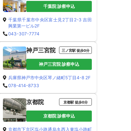
千葉院 診察申込
千葉県千葉市中央区富士見2丁目2-3 吉田
興業第一ビル2F
043-307-7774
神戸三宮院
三ノ宮駅 徒歩0分
神戸三宮院 診察申込
兵庫県神戸市中央区琴ノ緒町5丁目4-8 2F
078-414-8733
京都院
京都駅 徒歩0分
京都院 診察申込
京都市下京区塩小路通烏丸西入東塩小路町