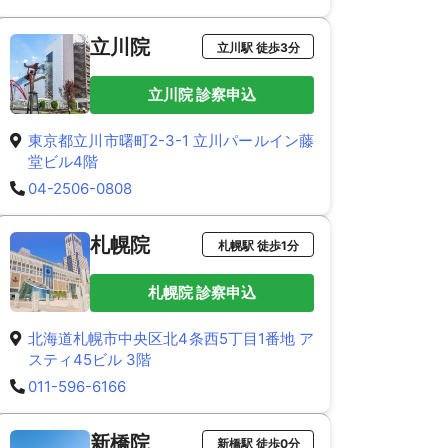
立川院
立川駅 徒歩3分
立川院 診察申込
東京都立川市曙町2-3-1 立川パールイン藤
堂ビル4階
04-2506-0808
札幌院
札幌駅 徒歩1分
札幌院 診察申込
北海道札幌市中央区北4条西5丁目1番地 ア
スティ45ビル 3階
011-596-6166
新橋院
新橋駅 徒歩0分