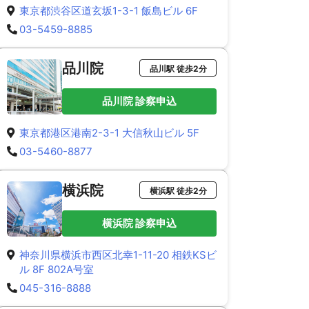
東京都渋谷区道玄坂1-3-1 飯島ビル 6F
03-5459-8885
品川院
品川駅 徒歩2分
品川院 診察申込
東京都港区港南2-3-1 大信秋山ビル 5F
03-5460-8877
横浜院
横浜駅 徒歩2分
横浜院 診察申込
神奈川県横浜市西区北幸1-11-20 相鉄KSビ
ル 8F 802A号室
045-316-8888