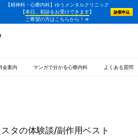
【精神科・心療内科】ゆうメンタルクリニック
【
本日、初診をお受けできます
】
診察申込
ご希望の方はこちらから！⇒
料金案内
マンガで分かる心療内科
よくある質問
ネスタの体験談/副作用ベスト