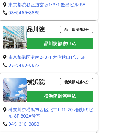
東京都渋谷区道玄坂1-3-1 飯島ビル 6F
03-5459-8885
品川院
品川駅 徒歩2分
品川院 診察申込
東京都港区港南2-3-1 大信秋山ビル 5F
03-5460-8877
横浜院
横浜駅 徒歩2分
横浜院 診察申込
神奈川県横浜市西区北幸1-11-20 相鉄KSビ
ル 8F 802A号室
045-316-8888