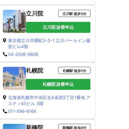
立川院
立川駅 徒歩3分
立川院 診察申込
東京都立川市曙町2-3-1 立川パールイン藤
堂ビル4階
04-2506-0808
札幌院
札幌駅 徒歩1分
札幌院 診察申込
北海道札幌市中央区北4条西5丁目1番地 ア
スティ45ビル 3階
011-596-6166
新橋院
新橋駅 徒歩0分