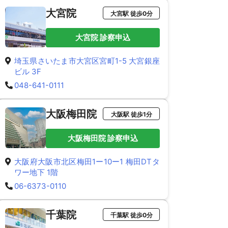
大宮院
大宮駅 徒歩0分
大宮院 診察申込
埼玉県さいたま市大宮区宮町1-5 大宮銀座
ビル 3F
048-641-0111
大阪梅田院
大阪駅 徒歩1分
大阪梅田院 診察申込
大阪府大阪市北区梅田1ー10ー1 梅田DTタ
ワー地下 1階
06-6373-0110
千葉院
千葉駅 徒歩0分