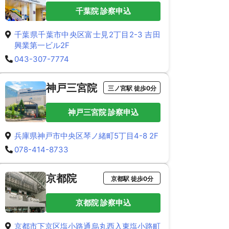
千葉院 診察申込
千葉県千葉市中央区富士見2丁目2-3 吉田
興業第一ビル2F
043-307-7774
神戸三宮院
三ノ宮駅 徒歩0分
神戸三宮院 診察申込
兵庫県神戸市中央区琴ノ緒町5丁目4-8 2F
078-414-8733
京都院
京都駅 徒歩0分
京都院 診察申込
京都市下京区塩小路通烏丸西入東塩小路町