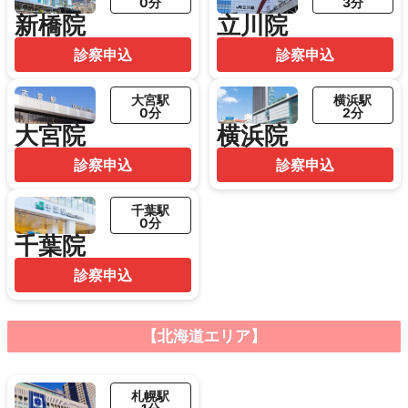
0分
3分
新橋院
立川院
診察申込
診察申込
大宮駅
横浜駅
0分
2分
大宮院
横浜院
診察申込
診察申込
千葉駅
0分
千葉院
診察申込
【北海道エリア】
札幌駅