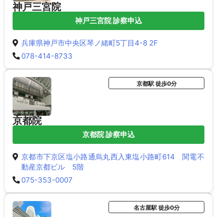
神戸三宮院
神戸三宮院 診察申込
兵庫県神戸市中央区琴ノ緒町5丁目4-8 2F
078-414-8733
京都駅 徒歩0分
京都院
京都院 診察申込
京都市下京区塩小路通烏丸西入東塩小路町614 関電不
動産京都ビル 5階
075-353-0007
名古屋駅 徒歩0分