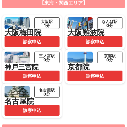
【東海・関西エリア】
大阪駅
なんば駅
1分
0分
大阪梅田院
大阪難波院
診察申込
診察申込
三ノ宮駅
京都駅
0分
0分
京都院
神戸三宮院
診察申込
診察申込
名古屋駅
0分
名古屋院
診察申込