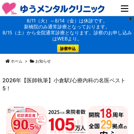
X
8/11（火）～8/14（金）は休診です。
新橋院のみ通常診療となっております。
8/15（土）から全院通常診療となります。診察のお申し込み
はWEBより。
診察申込
ホーム
>
お知らせ
2026年【医師執筆】小倉駅/心療内科の名医ベスト
5！