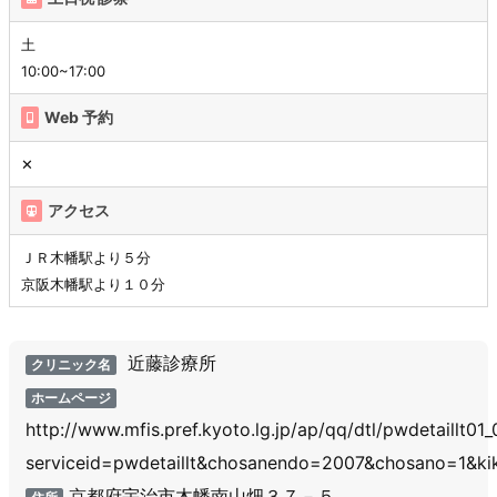
土
10:00~17:00
Web 予約
✕
アクセス
ＪＲ木幡駅より５分
京阪木幡駅より１０分
近藤診療所
クリニック名
ホームページ
http://www.mfis.pref.kyoto.lg.jp/ap/qq/dtl/pwdetaillt01
serviceid=pwdetaillt&chosanendo=2007&chosano=1&k
京都府宇治市木幡南山畑３７－５