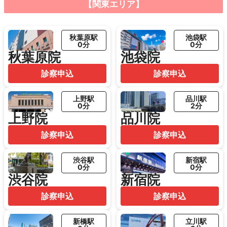
【関東エリア】
秋葉原駅
池袋駅
0分
0分
秋葉原院
池袋院
診察申込
診察申込
上野駅
品川駅
0分
2分
上野院
品川院
診察申込
診察申込
渋谷駅
新宿駅
0分
0分
渋谷院
新宿院
診察申込
診察申込
新橋駅
立川駅