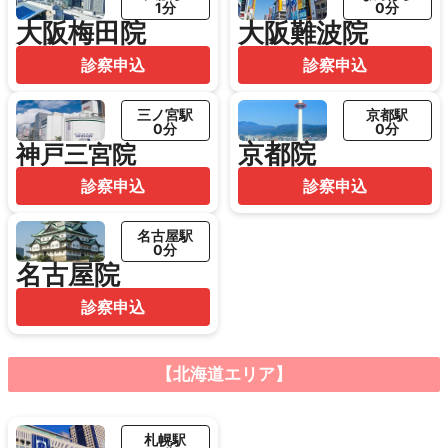
1分
0分
大阪梅田院
大阪難波院
診察申込
診察申込
三ノ宮駅
京都駅
0分
0分
京都院
神戸三宮院
診察申込
診察申込
名古屋駅
0分
名古屋院
診察申込
【北海道エリア】
札幌駅