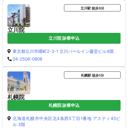
立川駅 徒歩3分
立川院
立川院 診察申込
東京都立川市曙町2-3-1 立川パールイン藤堂ビル4階
04-2506-0808
札幌駅 徒歩1分
札幌院
札幌院 診察申込
北海道札幌市中央区北4条西5丁目1番地 アスティ45ビ
ル 3階