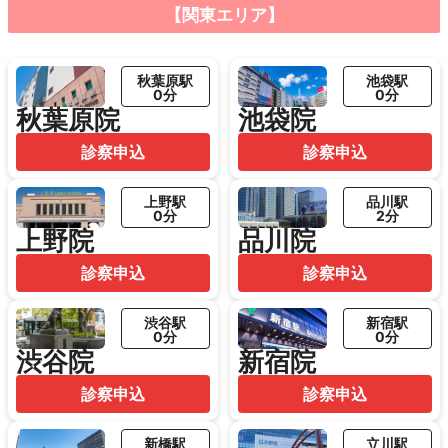
【関東エリア】
秋葉原駅
池袋駅
0分
0分
秋葉原院
池袋院
診察申込
診察申込
上野駅
品川駅
0分
2分
上野院
品川院
診察申込
診察申込
渋谷駅
新宿駅
0分
0分
渋谷院
新宿院
診察申込
診察申込
新橋駅
立川駅