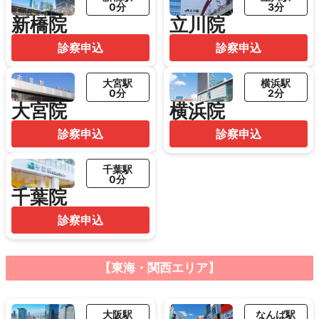
0分
3分
新橋院
立川院
診察申込
診察申込
大宮駅
横浜駅
0分
2分
大宮院
横浜院
診察申込
診察申込
千葉駅
0分
千葉院
診察申込
【東海・関西エリア】
大阪駅
なんば駅