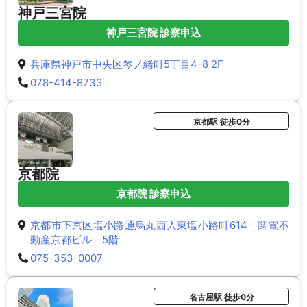
神戸三宮院
神戸三宮院 診察申込
兵庫県神戸市中央区琴ノ緒町5丁目4-8 2F
078-414-8733
京都駅 徒歩0分
京都院
京都院 診察申込
京都市下京区塩小路通烏丸西入東塩小路町614 関電不
動産京都ビル 5階
075-353-0007
名古屋駅 徒歩0分