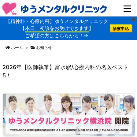
X
【精神科・心療内科】ゆうメンタルクリニック
【
本日、初診をお受けできます
】
診察申込
ご希望の方はこちらから！⇒
ホーム
>
お知らせ
2026年【医師執筆】富水駅/心療内科の名医ベスト
5！