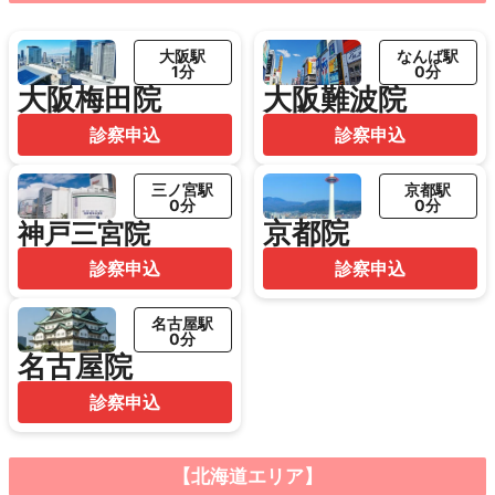
大阪駅
なんば駅
1分
0分
大阪梅田院
大阪難波院
診察申込
診察申込
三ノ宮駅
京都駅
0分
0分
京都院
神戸三宮院
診察申込
診察申込
名古屋駅
0分
名古屋院
診察申込
【北海道エリア】