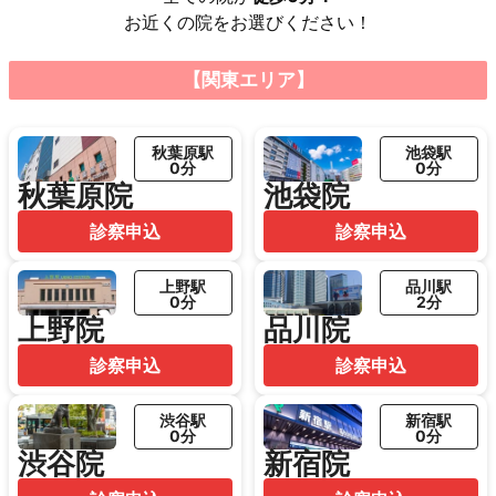
お近くの院をお選びください！
【関東エリア】
秋葉原駅
池袋駅
0分
0分
秋葉原院
池袋院
診察申込
診察申込
上野駅
品川駅
0分
2分
上野院
品川院
診察申込
診察申込
渋谷駅
新宿駅
0分
0分
渋谷院
新宿院