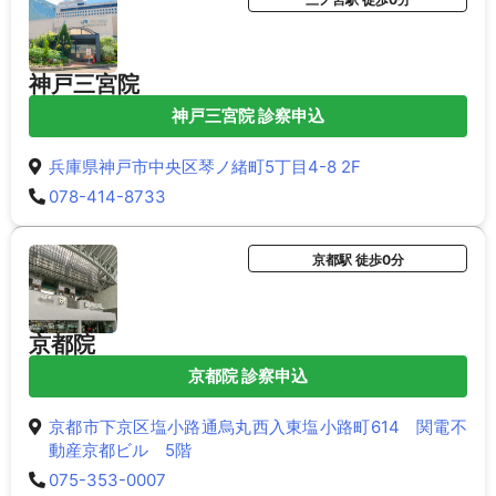
神戸三宮院
神戸三宮院 診察申込
兵庫県神戸市中央区琴ノ緒町5丁目4-8 2F
078-414-8733
京都駅 徒歩0分
京都院
京都院 診察申込
京都市下京区塩小路通烏丸西入東塩小路町614 関電不
動産京都ビル 5階
075-353-0007