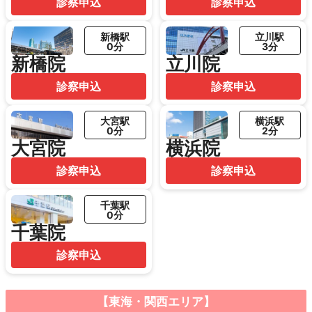
診察申込
診察申込
新橋駅
立川駅
0分
3分
新橋院
立川院
診察申込
診察申込
大宮駅
横浜駅
0分
2分
大宮院
横浜院
診察申込
診察申込
千葉駅
0分
千葉院
診察申込
【東海・関西エリア】