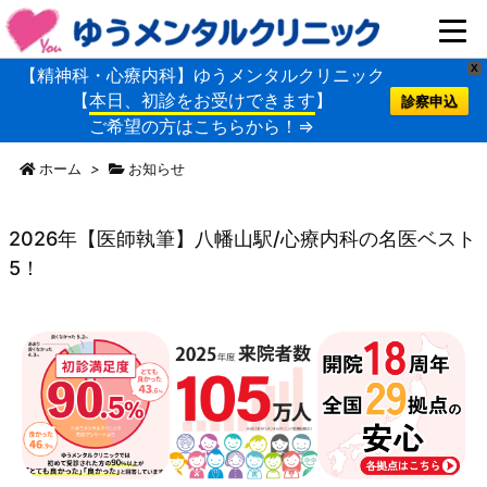
X
【精神科・心療内科】ゆうメンタルクリニック
【
本日、初診をお受けできます
】
診察申込
ご希望の方はこちらから！⇒
ホーム
>
お知らせ
2026年【医師執筆】八幡山駅/心療内科の名医ベスト
5！