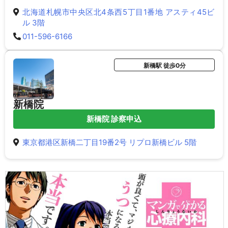
北海道札幌市中央区北4条西5丁目1番地 アスティ45ビ
ル 3階
011-596-6166
新橋駅 徒歩0分
新橋院
新橋院 診察申込
東京都港区新橋二丁目19番2号 リプロ新橋ビル 5階