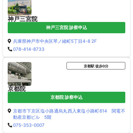
神戸三宮院
神戸三宮院 診察申込
兵庫県神戸市中央区琴ノ緒町5丁目4-8 2F
078-414-8733
京都駅 徒歩0分
京都院
京都院 診察申込
京都市下京区塩小路通烏丸西入東塩小路町614 関電不
動産京都ビル 5階
075-353-0007