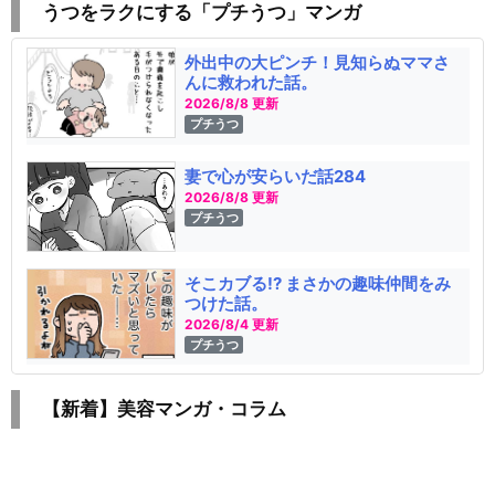
うつをラクにする「プチうつ」マンガ
外出中の大ピンチ！見知らぬママさ
んに救われた話。
2026/8/8 更新
プチうつ
妻で心が安らいだ話284
2026/8/8 更新
プチうつ
そこカブる!? まさかの趣味仲間をみ
つけた話。
2026/8/4 更新
プチうつ
【新着】美容マンガ・コラム