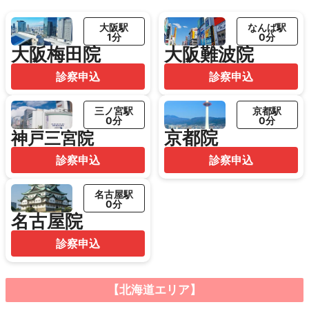
大阪駅
なんば駅
1分
0分
大阪梅田院
大阪難波院
診察申込
診察申込
三ノ宮駅
京都駅
0分
0分
京都院
神戸三宮院
診察申込
診察申込
名古屋駅
0分
名古屋院
診察申込
【北海道エリア】