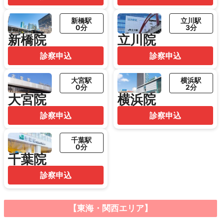
新橋駅
立川駅
0分
3分
新橋院
立川院
診察申込
診察申込
大宮駅
横浜駅
0分
2分
大宮院
横浜院
診察申込
診察申込
千葉駅
0分
千葉院
診察申込
【東海・関西エリア】