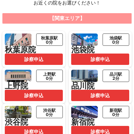
お近くの院をお選びください！
【関東エリア】
秋葉原駅
池袋駅
0分
0分
秋葉原院
池袋院
診察申込
診察申込
上野駅
品川駅
0分
2分
上野院
品川院
診察申込
診察申込
渋谷駅
新宿駅
0分
0分
渋谷院
新宿院
診察申込
診察申込