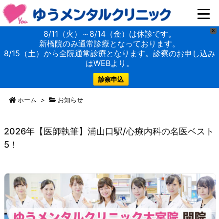
X
8/11（火）～8/14（金）は休診です。
新橋院のみ通常診療となっております。
8/15（土）から全院通常診療となります。診察のお申し込み
はWEBより。
診察申込
ホーム
>
お知らせ
2026年【医師執筆】浦山口駅/心療内科の名医ベスト
5！