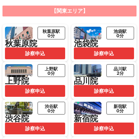
【関東エリア】
秋葉原駅
池袋駅
0分
0分
秋葉原院
池袋院
診察申込
診察申込
上野駅
品川駅
0分
2分
上野院
品川院
診察申込
診察申込
渋谷駅
新宿駅
0分
0分
渋谷院
新宿院
診察申込
診察申込