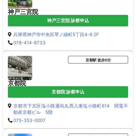
神戸三宮院
神戸三宮院 診察申込
兵庫県神戸市中央区琴ノ緒町5丁目4-8 2F
078-414-8733
京都駅 徒歩0分
京都院
京都院 診察申込
京都市下京区塩小路通烏丸西入東塩小路町614 関電不
動産京都ビル 5階
075-353-0007