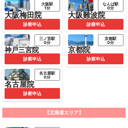
大阪駅
なんば駅
1分
0分
大阪梅田院
大阪難波院
診察申込
診察申込
三ノ宮駅
京都駅
0分
0分
京都院
神戸三宮院
診察申込
診察申込
名古屋駅
0分
名古屋院
診察申込
【北海道エリア】