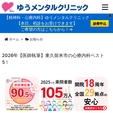
X
【精神科・心療内科】ゆうメンタルクリニック
【
本日、初診をお受けできます
】
診察申込
ご希望の方はこちらから！⇒
ホーム
>
お知らせ
2026年【医師執筆】東久留米市の心療内科ベスト
5！