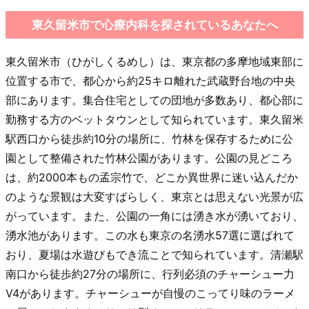
東久留米市で心療内科を探されているあなたへ
東久留米市（ひがしくるめし）は、東京都の多摩地域東部に
位置する市で、都心から約25キロ離れた武蔵野台地の中央
部にあります。集合住宅としての団地が多数あり、都心部に
勤務する方のベットタウンとして知られています。東久留米
駅西口から徒歩約10分の場所に、竹林を保存するために公
園として整備された竹林公園があります。公園の見どころ
は、約2000本もの孟宗竹で、どこか異世界に迷い込んだか
のような景観は大変すばらしく、東京とは思えない光景が広
がっています。また、公園の一角には湧き水が湧いており、
湧水池があります。この水も東京の名湧水57選に選ばれて
おり、夏場は水遊びもでき流ことで知られています。清瀬駅
南口から徒歩約27分の場所に、行列必須のチャーシュー力
V4があります。チャーシューが自慢のこってり味のラーメ