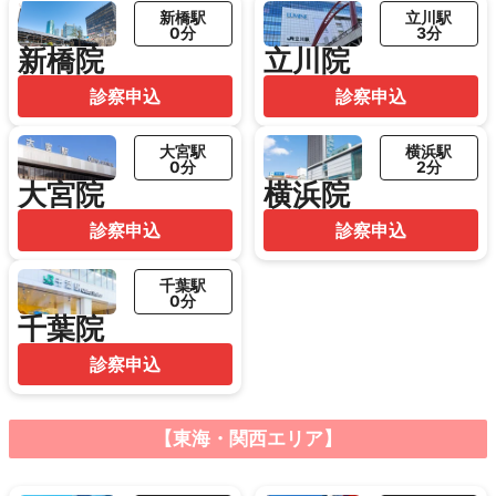
新橋駅
立川駅
0分
3分
新橋院
立川院
診察申込
診察申込
大宮駅
横浜駅
0分
2分
大宮院
横浜院
診察申込
診察申込
千葉駅
0分
千葉院
診察申込
【東海・関西エリア】