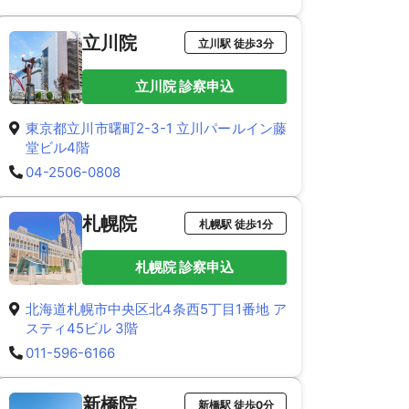
立川院
立川駅 徒歩3分
立川院 診察申込
東京都立川市曙町2-3-1 立川パールイン藤
堂ビル4階
04-2506-0808
札幌院
札幌駅 徒歩1分
札幌院 診察申込
北海道札幌市中央区北4条西5丁目1番地 ア
スティ45ビル 3階
011-596-6166
新橋院
新橋駅 徒歩0分