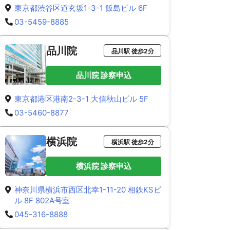
東京都渋谷区道玄坂1-3-1 飯島ビル 6F
03-5459-8885
品川院
品川駅 徒歩2分
品川院 診察申込
東京都港区港南2-3-1 大信秋山ビル 5F
03-5460-8877
横浜院
横浜駅 徒歩2分
横浜院 診察申込
神奈川県横浜市西区北幸1-11-20 相鉄KSビ
ル 8F 802A号室
045-316-8888