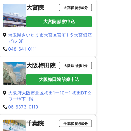
大宮院
大宮駅 徒歩0分
大宮院 診察申込
埼玉県さいたま市大宮区宮町1-5 大宮銀座
ビル 3F
048-641-0111
大阪梅田院
大阪駅 徒歩1分
大阪梅田院 診察申込
大阪府大阪市北区梅田1ー10ー1 梅田DTタ
ワー地下 1階
06-6373-0110
千葉院
千葉駅 徒歩0分