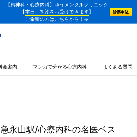
【精神科・心療内科】ゆうメンタルクリニック
【
本日、初診をお受けできます
】
診察申込
ご希望の方はこちらから！⇒
料金案内
マンガで分かる心療内科
よくある質問
田急永山駅/心療内科の名医ベス