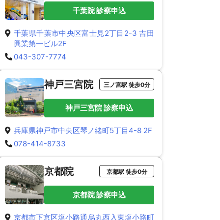
千葉院 診察申込
千葉県千葉市中央区富士見2丁目2-3 吉田
興業第一ビル2F
043-307-7774
神戸三宮院
三ノ宮駅 徒歩0分
神戸三宮院 診察申込
兵庫県神戸市中央区琴ノ緒町5丁目4-8 2F
078-414-8733
京都院
京都駅 徒歩0分
京都院 診察申込
京都市下京区塩小路通烏丸西入東塩小路町