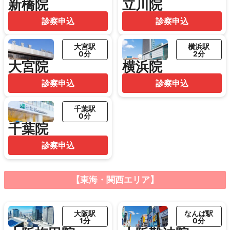
新橋院
立川院
診察申込
診察申込
大宮駅
横浜駅
0分
2分
大宮院
横浜院
診察申込
診察申込
千葉駅
0分
千葉院
診察申込
【東海・関西エリア】
大阪駅
なんば駅
1分
0分