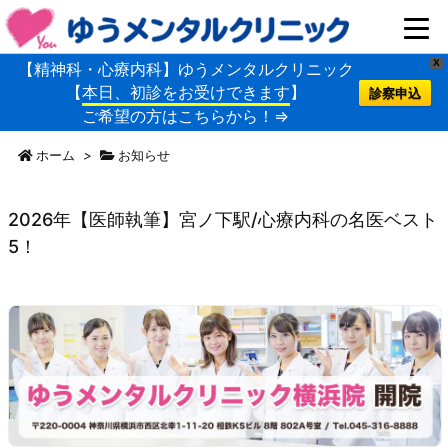
X
【精神科・心療内科】ゆうメンタルクリニック
【
本日、初診をお受けできます
】
診察申込
ご希望の方はこちらから！⇒
ホーム
>
お知らせ
2026年【医師執筆】宮ノ下駅/心療内科の名医ベスト
5！