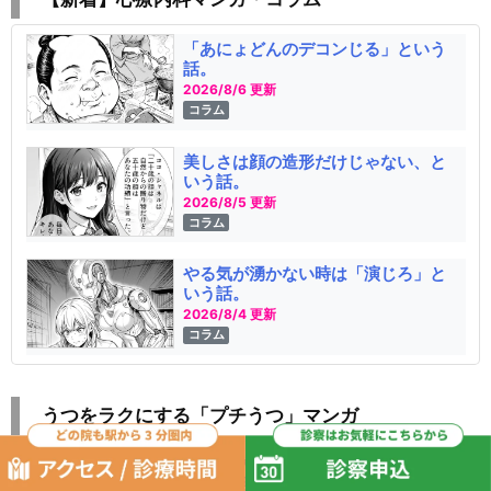
「あにょどんのデコンじる」という
話。
2026/8/6 更新
コラム
美しさは顔の造形だけじゃない、と
いう話。
2026/8/5 更新
コラム
やる気が湧かない時は「演じろ」と
いう話。
2026/8/4 更新
コラム
うつをラクにする「プチうつ」マンガ
そこカブる!? まさかの趣味仲間をみ
つけた話。