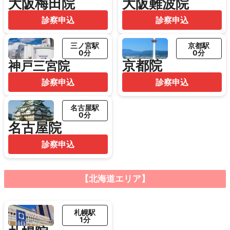
大阪梅田院
大阪難波院
診察申込
診察申込
三ノ宮駅
京都駅
0分
0分
京都院
神戸三宮院
診察申込
診察申込
名古屋駅
0分
名古屋院
診察申込
【北海道エリア】
札幌駅
1分