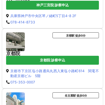
神戸三宮院 診察申込
兵庫県神戸市中央区琴ノ緒町5丁目4-8 2F
078-414-8733
京都駅 徒歩0分
京都院
京都院 診察申込
京都市下京区塩小路通烏丸西入東塩小路町614 関電不
動産京都ビル 5階
075-353-0007
名古屋駅 徒歩0分