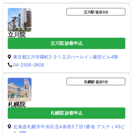
立川駅 徒歩3分
立川院
立川院 診察申込
東京都立川市曙町2-3-1 立川パールイン藤堂ビル4階
04-2506-0808
札幌駅 徒歩1分
札幌院
札幌院 診察申込
北海道札幌市中央区北4条西5丁目1番地 アスティ45ビ
ル 3階