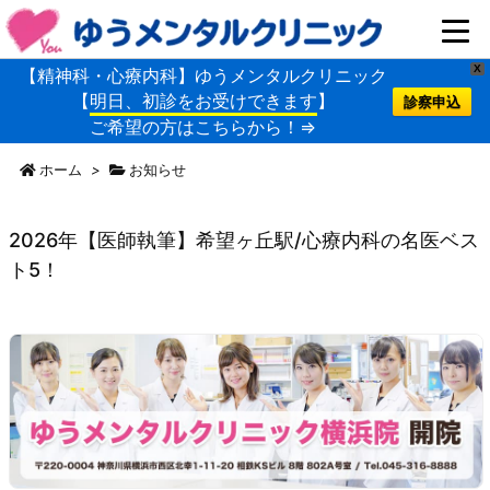
X
【精神科・心療内科】ゆうメンタルクリニック
【
明日、初診をお受けできます
】
診察申込
ご希望の方はこちらから！⇒
ホーム
>
お知らせ
2026年【医師執筆】希望ヶ丘駅/心療内科の名医ベス
ト5！