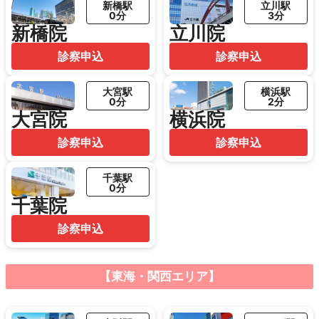
新橋駅
立川駅
0分
3分
新橋院
立川院
診察申込
診察申込
大宮駅
横浜駅
0分
2分
大宮院
横浜院
診察申込
診察申込
千葉駅
0分
千葉院
診察申込
【東海・関西エリア】