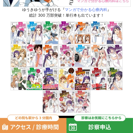
ゆうきゆうが手がける『
マンガで分かる心療内科
』
総計 300 万部突破！単行本も出ています！
マンガの更新情報を Twitter でお届けします。