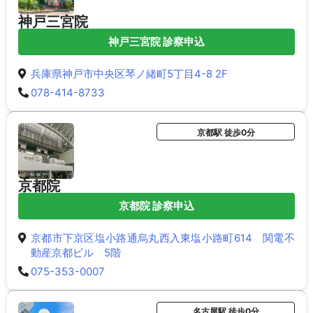
神戸三宮院
神戸三宮院 診察申込
兵庫県神戸市中央区琴ノ緒町5丁目4-8 2F
078-414-8733
京都駅 徒歩0分
京都院
京都院 診察申込
京都市下京区塩小路通烏丸西入東塩小路町614 関電不
動産京都ビル 5階
075-353-0007
名古屋駅 徒歩0分