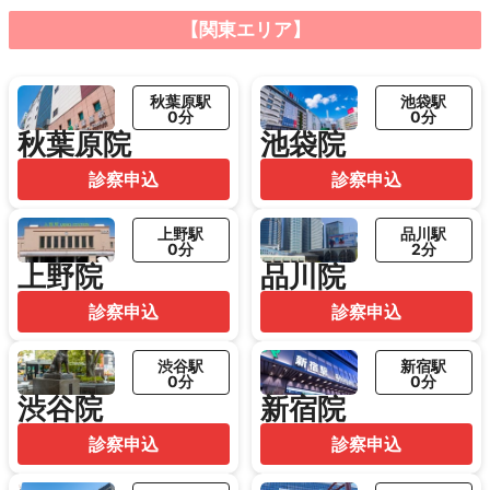
【関東エリア】
秋葉原駅
池袋駅
0分
0分
秋葉原院
池袋院
診察申込
診察申込
上野駅
品川駅
0分
2分
上野院
品川院
診察申込
診察申込
渋谷駅
新宿駅
0分
0分
渋谷院
新宿院
診察申込
診察申込