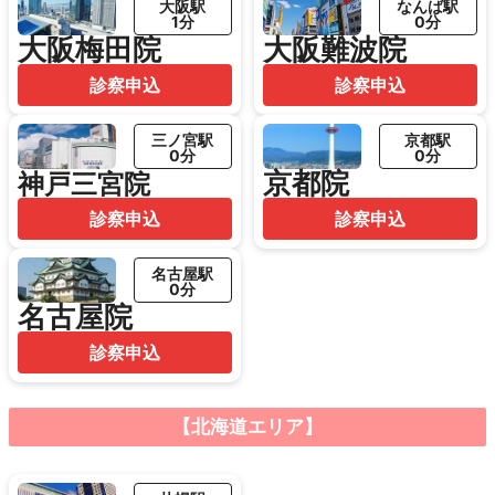
大阪駅
なんば駅
1分
0分
大阪梅田院
大阪難波院
診察申込
診察申込
三ノ宮駅
京都駅
0分
0分
京都院
神戸三宮院
診察申込
診察申込
名古屋駅
0分
名古屋院
診察申込
【北海道エリア】